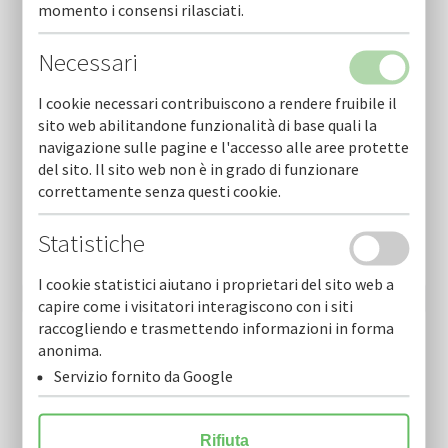
Rendicontazione
momento i consensi rilasciati.
Necessari
I cookie necessari contribuiscono a rendere fruibile il
sito web abilitandone funzionalità di base quali la
navigazione sulle pagine e l'accesso alle aree protette
del sito. Il sito web non è in grado di funzionare
correttamente senza questi cookie.
Newsletter
Statistiche
Resta sempre aggiornato sulle nostre novità.
Scarica la nostra Newsletter e iscriviti per riceverla via mail.
I cookie statistici aiutano i proprietari del sito web a
capire come i visitatori interagiscono con i siti
raccogliendo e trasmettendo informazioni in forma
anonima.
Servizio fornito da Google
Rifiuta