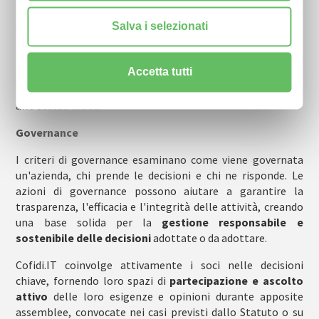
parità di genere
nel contesto lavorativo. Da sempre la
società valuta competenze e capacità del proprio
Salva i selezionati
personale cercando di evitare pregiudizi e stereotipi, dando
inizio ad un percorso concreto e sistematico volto ad
Accetta tutti
incoraggiate una
cultura inclusiva
e priva di
bias
anche
inconsci che valorizzi tutte le persone presenti in azienda
allo stesso modo.
G
overnance
I criteri di governance esaminano come viene governata
un'azienda, chi prende le decisioni e chi ne risponde. Le
azioni di governance possono aiutare a garantire la
trasparenza, l'efficacia e l'integrità delle attività, creando
una base solida per la
gestione responsabile e
sostenibile delle decisioni
adottate o da adottare.
Cofidi.IT coinvolge attivamente i soci nelle decisioni
chiave, fornendo loro spazi di
partecipazione e ascolto
attivo
delle loro esigenze e opinioni durante apposite
assemblee, convocate nei casi previsti dallo Statuto o su