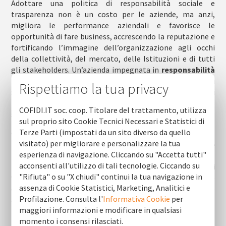
Adottare una politica di responsabilità sociale e
trasparenza non è un costo per le aziende, ma anzi,
migliora le performance aziendali e favorisce le
opportunità di fare business, accrescendo la reputazione e
fortificando l’immagine dell’organizzazione agli occhi
della collettività, del mercato, delle Istituzioni e di tutti
gli stakeholders. Un’azienda impegnata in
responsabilità
sociale
ottiene riscontri positivi da parte degli
Rispettiamo la tua privacy
stakeholders, con conseguenti aumenti in termini di
capitale reputazionale
, ma anche di impatto positivo
COFIDI.IT soc. coop. Titolare del trattamento, utilizza
sulla dimensione economica della società.
sul proprio sito Cookie Tecnici Necessari e Statistici di
Terze Parti (impostati da un sito diverso da quello
Cofidi.IT persegue azioni di responsabilità sociale che
visitato) per migliorare e personalizzare la tua
passano attraverso la
valorizzazione delle risorse
esperienza di navigazione. Cliccando su "Accetta tutti"
umane
, mediante
percorsi di formazione e crescita
acconsenti all'utilizzo di tali tecnologie. Ciccando su
professionale
indirizzate al personale,
iniziative di
"Rifiuta" o su "X chiudi" continui la tua navigazione in
welfare aziendale
(premi di produttività e assegnazione
assenza di Cookie Statistici, Marketing, Analitici e
di forme di remunerazione sotto forma di buoni pasto
Profilazione. Consulta l'
Informativa Cookie
per
aziendali), procedure per migliorare la
salute e sicurezza
maggiori informazioni e modificare in qualsiasi
nel luogo di lavoro
.
momento i consensi rilasciati.