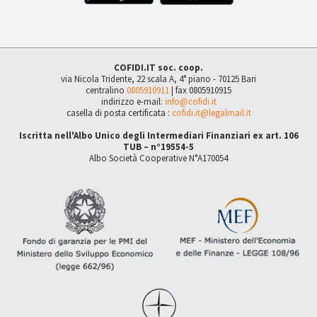
COFIDI.IT soc. coop.
via Nicola Tridente, 22 scala A, 4° piano - 70125 Bari
centralino
0805910911
| fax 0805910915
indirizzo e-mail:
info@cofidi.it
casella di posta certificata :
cofidi.it@legalmail.it
Iscritta nell'Albo Unico degli Intermediari Finanziari ex art. 106
TUB – n°19554-5
Albo Società Cooperative N°A170054