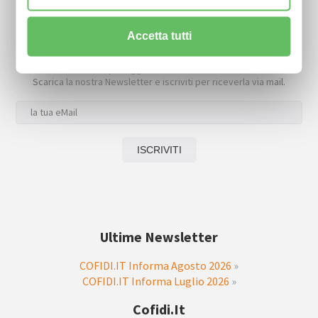
Accetta tutti
Newsletter
Resta sempre aggiornato sulle nostre novità.
Scarica la nostra Newsletter e iscriviti per riceverla via mail.
Ultime Newsletter
COFIDI.IT Informa Agosto 2026
»
COFIDI.IT Informa Luglio 2026
»
Cofidi.it