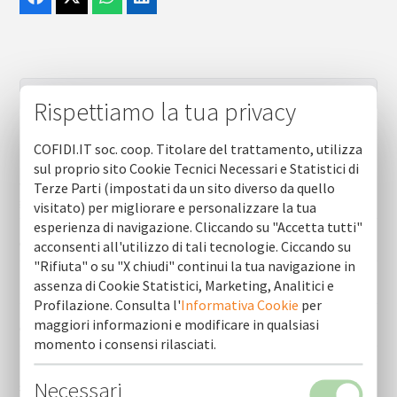
Rispettiamo la tua privacy
COFIDI.IT soc. coop. Titolare del trattamento, utilizza
Rassegna Stampa (ultime 10)
sul proprio sito Cookie Tecnici Necessari e Statistici di
“il punto del direttore” @telebari - ospite il direttore
Terze Parti (impostati da un sito diverso da quello
generale di cofidi.it sabino persichella
visitato) per migliorare e personalizzare la tua
esperienza di navigazione. Cliccando su "Accetta tutti"
Gazzetta del mezzogiorno - articolo 01 maggio 2026
acconsenti all'utilizzo di tali tecnologie. Ciccando su
"Rifiuta" o su "X chiudi" continui la tua navigazione in
assenza di Cookie Statistici, Marketing, Analitici e
Repubblica - articolo 01 maggio 2026
Profilazione. Consulta l'
Informativa Cookie
per
maggiori informazioni e modificare in qualsiasi
Gazzetta del mezzogiorno - articolo 05 marzo 2026
momento i consensi rilasciati.
Telenorba - focus - intervista al direttore generale cofidi.it
Necessari
sabino persichella