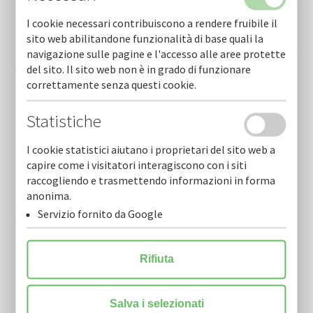
I cookie necessari contribuiscono a rendere fruibile il
Telebari - persichella nuovo dg di cofidi.it:"aiutare piccole
medie imprese puntando sulla comunicazione"
sito web abilitandone funzionalità di base quali la
navigazione sulle pagine e l'accesso alle aree protette
del sito. Il sito web non è in grado di funzionare
Gazzetta del mezzogiorno - sabino persichella nuovo
direttore generale - 19 febbraio 2026
correttamente senza questi cookie.
Repubblica - sabino persichella nuovo direttore generale -
Statistiche
19 febbraio 2026
I cookie statistici aiutano i proprietari del sito web a
La gazzetta del mezzogiorno - un supporto ai trenta nuovi
capire come i visitatori interagiscono con i siti
tassisti finanziamento per pagare la licenza - 06 agosto
raccogliendo e trasmettendo informazioni in forma
2025
anonima.
Servizio fornito da Google
Cna puglia, del genio confermato presidente
Rifiuta
Salva i selezionati