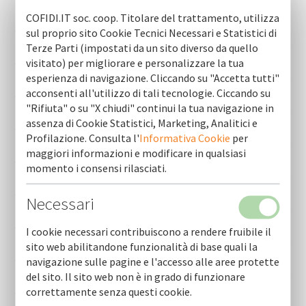
Newsletter (ultime 10)
COFIDI.IT soc. coop. Titolare del trattamento, utilizza
Cofidi.it informa agosto 2026
sul proprio sito Cookie Tecnici Necessari e Statistici di
Terze Parti (impostati da un sito diverso da quello
visitato) per migliorare e personalizzare la tua
Cofidi.it informa luglio 2026
esperienza di navigazione. Cliccando su "Accetta tutti"
acconsenti all'utilizzo di tali tecnologie. Ciccando su
Cofidi.it informa giugno 2026
"Rifiuta" o su "X chiudi" continui la tua navigazione in
assenza di Cookie Statistici, Marketing, Analitici e
Cofidi.it informa maggio 2026
Profilazione. Consulta l'
Informativa Cookie
per
maggiori informazioni e modificare in qualsiasi
Cofidi.it informa aprile 2026
momento i consensi rilasciati.
Cofidi.it informa marzo 2026
Necessari
Cofidi.it informa febbraio 2026
I cookie necessari contribuiscono a rendere fruibile il
sito web abilitandone funzionalità di base quali la
Cofidi.it informa gennaio 2026
navigazione sulle pagine e l'accesso alle aree protette
del sito. Il sito web non è in grado di funzionare
correttamente senza questi cookie.
Cofidi.it informa dicembre 2025