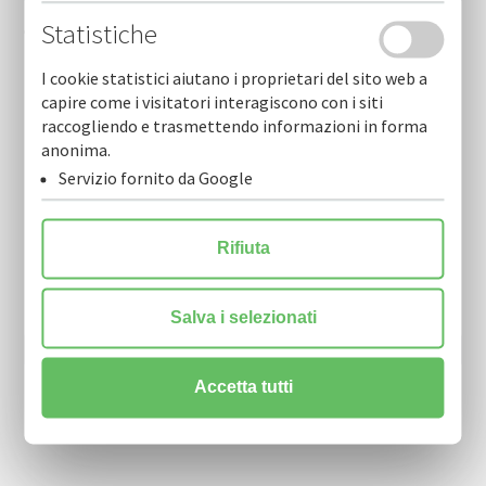
Statistiche
Cofidi.it informa novembre 2025
I cookie statistici aiutano i proprietari del sito web a
capire come i visitatori interagiscono con i siti
raccogliendo e trasmettendo informazioni in forma
anonima.
Servizio fornito da Google
Newsletter
Rifiuta
Resta sempre aggiornato sulle nostre novità.
Scarica la nostra Newsletter e iscriviti per riceverla via mail.
Salva i selezionati
Accetta tutti