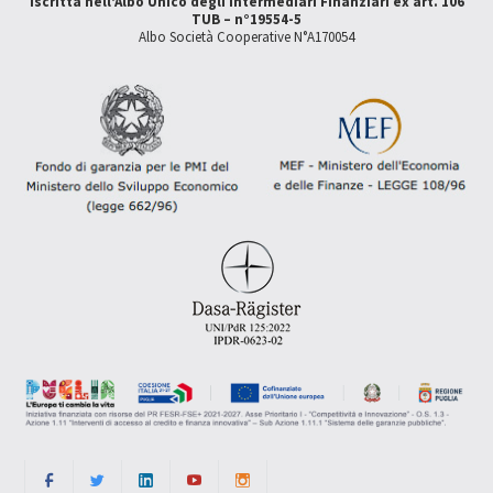
Iscritta nell'Albo Unico degli Intermediari Finanziari ex art. 106
TUB – n°19554-5
Albo Società Cooperative N°A170054