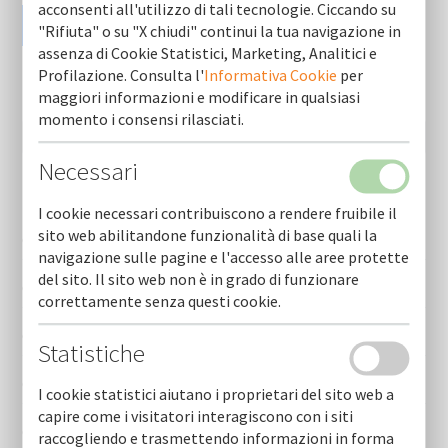
acconsenti all'utilizzo di tali tecnologie. Ciccando su
"Rifiuta" o su "X chiudi" continui la tua navigazione in
assenza di Cookie Statistici, Marketing, Analitici e
Profilazione. Consulta l'
Informativa Cookie
per
maggiori informazioni e modificare in qualsiasi
momento i consensi rilasciati.
Necessari
Newsletter (ultime 10)
I cookie necessari contribuiscono a rendere fruibile il
sito web abilitandone funzionalità di base quali la
Cofidi.it informa agosto 2026
navigazione sulle pagine e l'accesso alle aree protette
del sito. Il sito web non è in grado di funzionare
Cofidi.it informa luglio 2026
correttamente senza questi cookie.
Cofidi.it informa giugno 2026
Statistiche
Cofidi.it informa maggio 2026
I cookie statistici aiutano i proprietari del sito web a
capire come i visitatori interagiscono con i siti
Cofidi.it informa aprile 2026
raccogliendo e trasmettendo informazioni in forma