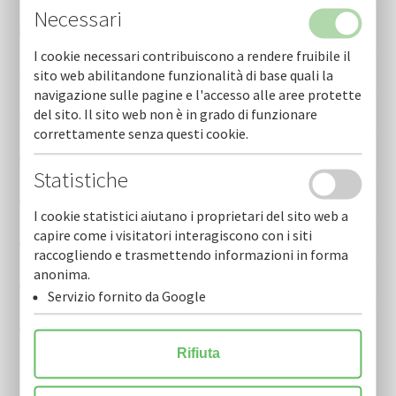
Necessari
Cofidi.it informa giugno 2026
I cookie necessari contribuiscono a rendere fruibile il
Cofidi.it informa maggio 2026
sito web abilitandone funzionalità di base quali la
navigazione sulle pagine e l'accesso alle aree protette
del sito. Il sito web non è in grado di funzionare
Cofidi.it informa aprile 2026
correttamente senza questi cookie.
Cofidi.it informa marzo 2026
Statistiche
Cofidi.it informa febbraio 2026
I cookie statistici aiutano i proprietari del sito web a
capire come i visitatori interagiscono con i siti
Cofidi.it informa gennaio 2026
raccogliendo e trasmettendo informazioni in forma
anonima.
Cofidi.it informa dicembre 2025
Servizio fornito da Google
Cofidi.it informa novembre 2025
Rifiuta