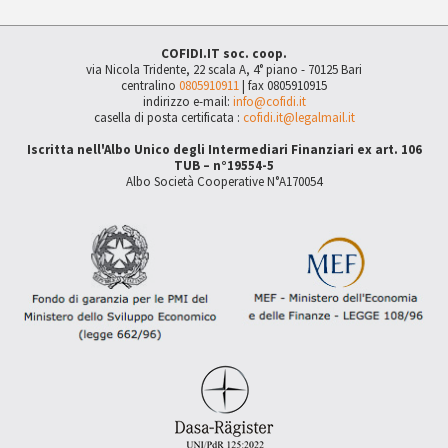
COFIDI.IT soc. coop.
via Nicola Tridente, 22 scala A, 4° piano - 70125 Bari
centralino
0805910911
| fax 0805910915
indirizzo e-mail:
info@cofidi.it
casella di posta certificata :
cofidi.it@legalmail.it
Iscritta nell'Albo Unico degli Intermediari Finanziari ex art. 106
TUB – n°19554-5
Albo Società Cooperative N°A170054