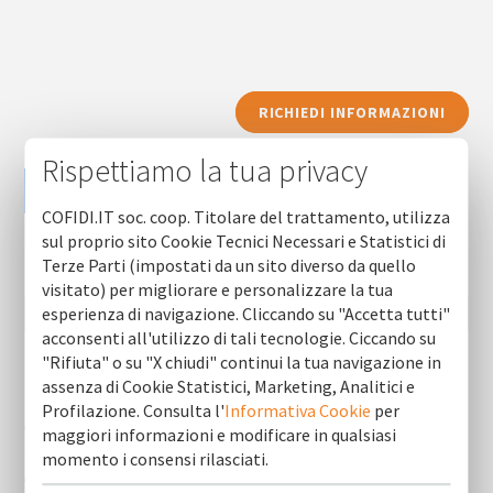
RICHIEDI INFORMAZIONI
Rispettiamo la tua privacy
COFIDI.IT soc. coop. Titolare del trattamento, utilizza
sul proprio sito Cookie Tecnici Necessari e Statistici di
Terze Parti (impostati da un sito diverso da quello
visitato) per migliorare e personalizzare la tua
esperienza di navigazione. Cliccando su "Accetta tutti"
acconsenti all'utilizzo di tali tecnologie. Ciccando su
"Rifiuta" o su "X chiudi" continui la tua navigazione in
assenza di Cookie Statistici, Marketing, Analitici e
Newsletter (ultime 10)
Profilazione. Consulta l'
Informativa Cookie
per
Cofidi.it informa agosto 2026
maggiori informazioni e modificare in qualsiasi
momento i consensi rilasciati.
Cofidi.it informa luglio 2026