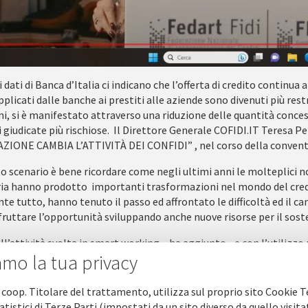
i dati di Banca d’Italia ci indicano che l’offerta di credito continua a
pplicati dalle banche ai prestiti alle aziende sono divenuti più restr
i, si è manifestato attraverso una riduzione delle quantità conces
 giudicate più rischiose. Il Direttore Generale COFIDI.IT Teresa P
ZIONE CAMBIA L’ATTIVITÀ DEI CONFIDI” , nel corso della conventi
o scenario è bene ricordare come negli ultimi anni le molteplici n
ria hanno prodotto importanti trasformazioni nel mondo del credito
te tutto, hanno tenuto il passo ed affrontato le difficoltà ed il c
ruttare l’opportunità sviluppando anche nuove risorse per il soste
ll’attività svolta in smart working – ha aggiunto - e con l’utilizzo
amo la tua privacy
 infatti, una velocizzazione nell’uso del digitale, anche nel sistem
innovative. Tra queste è bene ricordare il credito diretto che i conf
à durante la pandemia e la crisi economica. Si tratta di uno strumen
 coop. Titolare del trattamento, utilizza sul proprio sito Cookie T
lle Pmi e che traccia, al tempo stesso, un nuovo percorso nell’attivi
atistici di Terze Parti (impostati da un sito diverso da quello visita