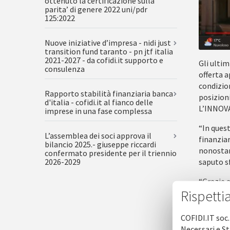
ottenuto la certificazione sulla
parita’ di genere 2022 uni/pdr
125:2022
Nuove iniziative d’impresa - nidi just
transition fund taranto - pn jtf italia
2021-2027 - da cofidi.it supporto e
Gli ultim
consulenza
offerta a
condizion
Rapporto stabilità finanziaria banca
posizioni
d'italia - cofidi.it al fianco delle
L’INNOVA
imprese in una fase complessa
“In quest
L’assemblea dei soci approva il
finanzia
bilancio 2025.- giuseppe riccardi
nonostan
confermato presidente per il triennio
saputo sf
2026-2029
“Grazie a
Rispetti
prodotta,
attività 
difficolt
COFIDI.IT soc.
veloci de
Necessari e St