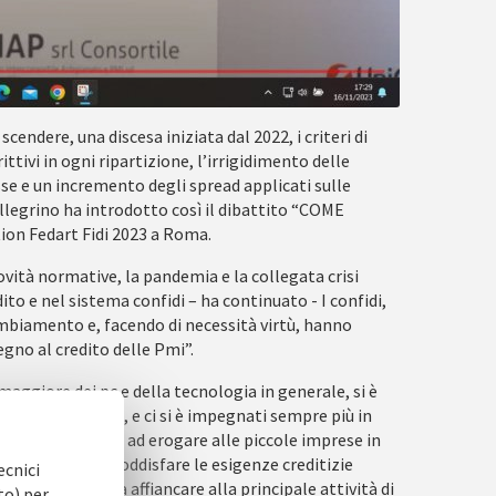
 scendere, una discesa iniziata dal 2022, i criteri di
ittivi in ogni ripartizione, l’irrigidimento delle
se e un incremento degli spread applicati sulle
ellegrino ha introdotto così il dibattito “COME
on Fedart Fidi 2023 a Roma.
ovità normative, la pandemia e la collegata crisi
 e nel sistema confidi – ha continuato - I confidi,
ambiamento e, facendo di necessità virtù, hanno
gno al credito delle Pmi”.
 maggiore dei pc e della tecnologia in generale, si è
a della garanzia, e ci si è impegnati sempre più in
idi hanno iniziato ad erogare alle piccole imprese in
to efficace per soddisfare le esigenze creditizie
ecnici
tà dei confidi da affiancare alla principale attività di
to) per