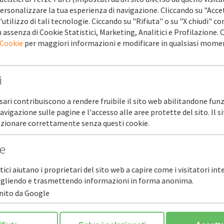
”.
ersonalizzare la tua esperienza di navigazione. Cliccando su "Acce
'utilizzo di tali tecnologie. Ciccando su "Rifiuta" o su "X chiudi" co
i sono parte del cambiamento ed hanno dimostrato in questi anni d
 assenza di Cookie Statistici, Marketing, Analitici e Profilazione.
 Cookie
per maggiori informazioni e modificare in qualsiasi mome
to penso che – ha concluso introducendo il dibattito - il percorso 
 con fiducia al modello del futuro, anzi del nostro presente: che in
parole ESG”.
i
ervenuti:
: innovazione e competitività delle imprese
sari contribuiscono a rendere fruibile il sito web abilitandone funz
hmid, Responsabile Istituzioni Finanziarie
navigazione sulle pagine e l'accesso alle aree protette del sito. Il 
anking e Confidi: Sfida e Innovazione del credito alle Pmi
unzionare correttamente senza questi cookie.
nchini, Head of b-ilty | Illimity
di credito diretto e misure a sostegno delle garanzie
he
Bragoli, Senior Unit Head, Multi-Country Transactions FEI
diretto
#Finanziamenti
#confidi
#garanzia
#PMI
#innovazione
#im
stici aiutano i proprietari del sito web a capire come i visitatori in
ccogliendo e trasmettendo informazioni in forma anonima.
ww.fedartfidi.it/
rnito da Google