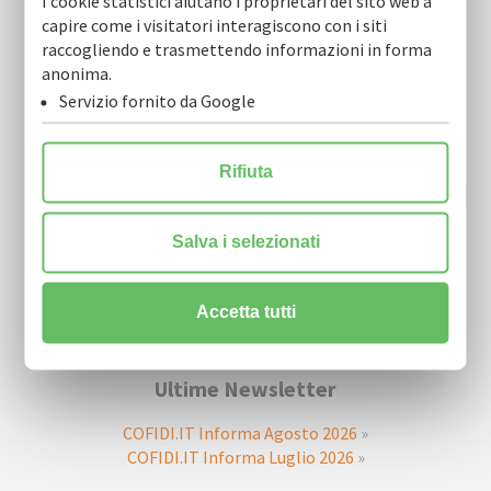
I cookie statistici aiutano i proprietari del sito web a
capire come i visitatori interagiscono con i siti
raccogliendo e trasmettendo informazioni in forma
anonima.
Newsletter
Servizio fornito da Google
Resta sempre aggiornato sulle nostre novità.
Scarica la nostra Newsletter e iscriviti per riceverla via mail.
Rifiuta
Salva i selezionati
Accetta tutti
Ultime Newsletter
COFIDI.IT Informa Agosto 2026
»
COFIDI.IT Informa Luglio 2026
»