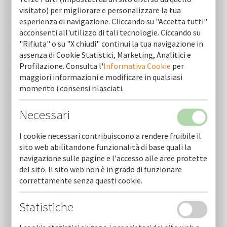
visitato) per migliorare e personalizzare la tua
esperienza di navigazione. Cliccando su "Accetta tutti"
Cofidi.it informa maggio 2026
acconsenti all'utilizzo di tali tecnologie. Ciccando su
"Rifiuta" o su "X chiudi" continui la tua navigazione in
Cofidi.it informa aprile 2026
assenza di Cookie Statistici, Marketing, Analitici e
Profilazione. Consulta l'
Informativa Cookie
per
Cofidi.it informa marzo 2026
maggiori informazioni e modificare in qualsiasi
momento i consensi rilasciati.
Cofidi.it informa febbraio 2026
Necessari
Cofidi.it informa gennaio 2026
I cookie necessari contribuiscono a rendere fruibile il
Cofidi.it informa dicembre 2025
sito web abilitandone funzionalità di base quali la
navigazione sulle pagine e l'accesso alle aree protette
del sito. Il sito web non è in grado di funzionare
Cofidi.it informa novembre 2025
correttamente senza questi cookie.
Statistiche