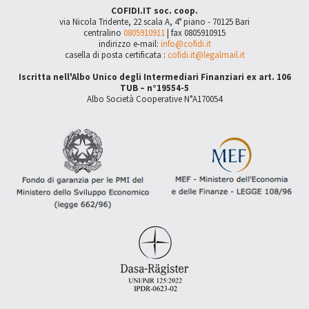
COFIDI.IT soc. coop.
via Nicola Tridente, 22 scala A, 4° piano - 70125 Bari
centralino
0805910911
| fax 0805910915
indirizzo e-mail:
info@cofidi.it
casella di posta certificata :
cofidi.it@legalmail.it
Iscritta nell'Albo Unico degli Intermediari Finanziari ex art. 106
TUB – n°19554-5
Albo Società Cooperative N°A170054