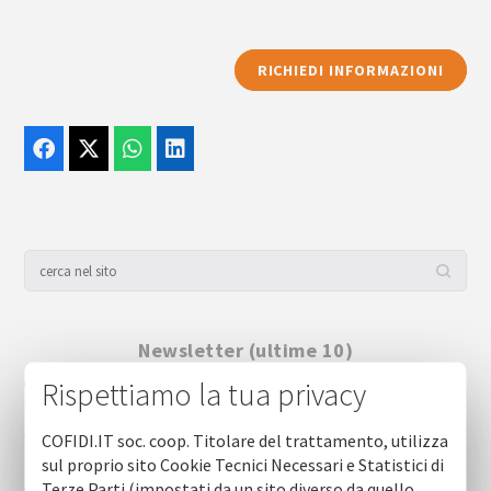
RICHIEDI INFORMAZIONI
Newsletter (ultime 10)
Cofidi.it informa agosto 2026
Rispettiamo la tua privacy
Cofidi.it informa luglio 2026
COFIDI.IT soc. coop. Titolare del trattamento, utilizza
sul proprio sito Cookie Tecnici Necessari e Statistici di
Cofidi.it informa giugno 2026
Terze Parti (impostati da un sito diverso da quello