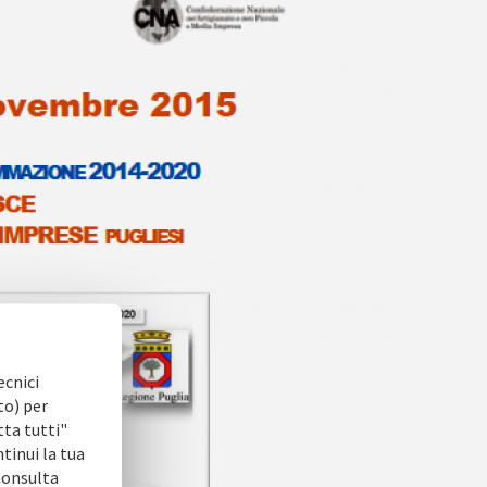
ecnici
to) per
tta tutti"
ntinui la tua
 Consulta