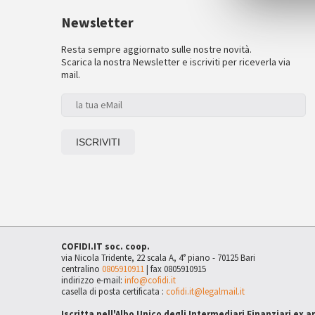
Newsletter
Resta sempre aggiornato sulle nostre novità.
Scarica la nostra Newsletter e iscriviti per riceverla via
mail.
COFIDI.IT soc. coop.
via Nicola Tridente, 22 scala A, 4° piano - 70125 Bari
centralino
0805910911
| fax 0805910915
indirizzo e-mail:
info@cofidi.it
casella di posta certificata :
cofidi.it@legalmail.it
Iscritta nell'Albo Unico degli Intermediari Finanziari ex a