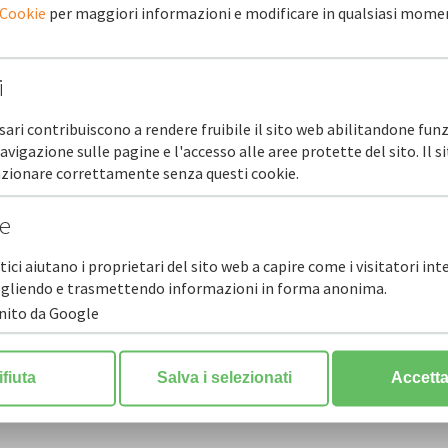
 Cookie
per maggiori informazioni e modificare in qualsiasi mome
i
sari contribuiscono a rendere fruibile il sito web abilitandone funz
navigazione sulle pagine e l'accesso alle aree protette del sito. Il 
etter n. 24 - COFIDI.IT - Novembre 2015
unzionare correttamente senza questi cookie.
he
stici aiutano i proprietari del sito web a capire come i visitatori in
ccogliendo e trasmettendo informazioni in forma anonima.
rnito da Google
ifiuta
Salva i selezionati
Accetta 