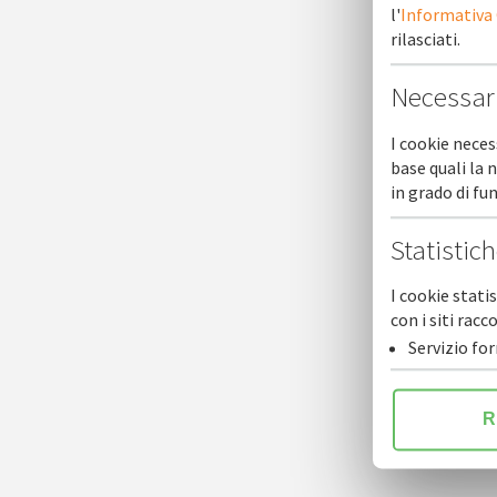
l'
Informativa
rilasciati.
Necessar
I cookie neces
base quali la 
Newsl
in grado di f
Statistic
I cookie stati
con i siti ra
Servizio fo
R