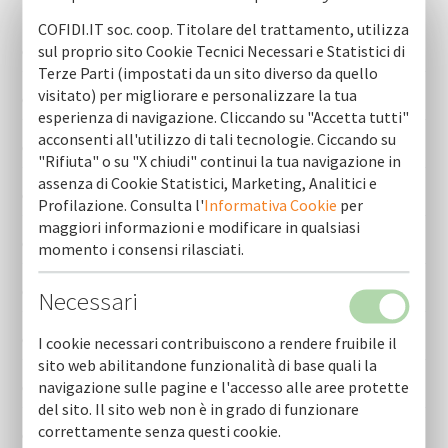
Newsletter (ultime 10)
COFIDI.IT soc. coop. Titolare del trattamento, utilizza
sul proprio sito Cookie Tecnici Necessari e Statistici di
Cofidi.it informa agosto 2026
Terze Parti (impostati da un sito diverso da quello
visitato) per migliorare e personalizzare la tua
Cofidi.it informa luglio 2026
esperienza di navigazione. Cliccando su "Accetta tutti"
acconsenti all'utilizzo di tali tecnologie. Ciccando su
Cofidi.it informa giugno 2026
"Rifiuta" o su "X chiudi" continui la tua navigazione in
assenza di Cookie Statistici, Marketing, Analitici e
Cofidi.it informa maggio 2026
Profilazione. Consulta l'
Informativa Cookie
per
maggiori informazioni e modificare in qualsiasi
Cofidi.it informa aprile 2026
momento i consensi rilasciati.
Cofidi.it informa marzo 2026
Necessari
Cofidi.it informa febbraio 2026
I cookie necessari contribuiscono a rendere fruibile il
sito web abilitandone funzionalità di base quali la
navigazione sulle pagine e l'accesso alle aree protette
Cofidi.it informa gennaio 2026
del sito. Il sito web non è in grado di funzionare
correttamente senza questi cookie.
Cofidi.it informa dicembre 2025