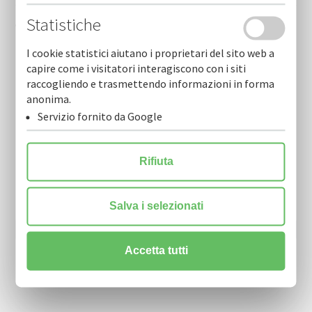
Statistiche
Cofidi.it informa novembre 2025
I cookie statistici aiutano i proprietari del sito web a
capire come i visitatori interagiscono con i siti
raccogliendo e trasmettendo informazioni in forma
anonima.
Servizio fornito da Google
Newsletter
Rifiuta
Resta sempre aggiornato sulle nostre novità.
Scarica la nostra Newsletter e iscriviti per riceverla via mail.
Salva i selezionati
Accetta tutti