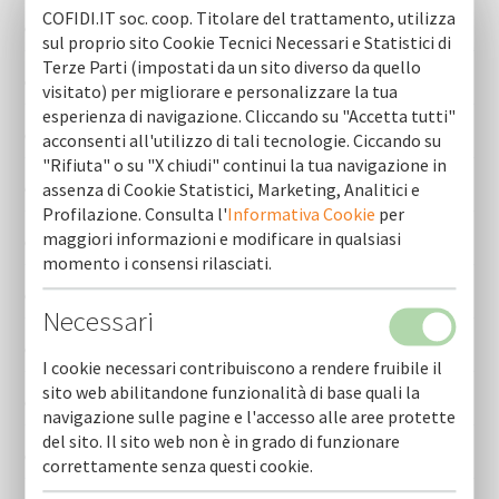
COFIDI.IT soc. coop. Titolare del trattamento, utilizza
Cofidi.it informa agosto 2026
sul proprio sito Cookie Tecnici Necessari e Statistici di
Terze Parti (impostati da un sito diverso da quello
Cofidi.it informa luglio 2026
visitato) per migliorare e personalizzare la tua
esperienza di navigazione. Cliccando su "Accetta tutti"
Cofidi.it informa giugno 2026
acconsenti all'utilizzo di tali tecnologie. Ciccando su
"Rifiuta" o su "X chiudi" continui la tua navigazione in
Cofidi.it informa maggio 2026
assenza di Cookie Statistici, Marketing, Analitici e
Profilazione. Consulta l'
Informativa Cookie
per
maggiori informazioni e modificare in qualsiasi
Cofidi.it informa aprile 2026
momento i consensi rilasciati.
Cofidi.it informa marzo 2026
Necessari
Cofidi.it informa febbraio 2026
I cookie necessari contribuiscono a rendere fruibile il
sito web abilitandone funzionalità di base quali la
Cofidi.it informa gennaio 2026
navigazione sulle pagine e l'accesso alle aree protette
del sito. Il sito web non è in grado di funzionare
Cofidi.it informa dicembre 2025
correttamente senza questi cookie.