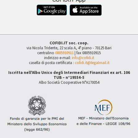
COFIDI.IT soc. coop.
via Nicola Tridente, 22 scala A, 4° piano - 70125 Bari
centralino
0805910911
| fax 0805910915
indirizzo e-mail:
info@cofidi.it
casella di posta certificata :
cofidi.it@legalmail.it
Iscritta nell'Albo Unico degli Intermediari Finanziari ex art. 106
TUB – n°19554-5
Albo Società Cooperative N°A170054