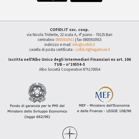
COFIDI.IT soc. coop.
via Nicola Tridente, 22 scala A, 4° piano - 70125 Bari
centralino
0805910911
| fax 0805910915
indirizzo e-mail:
info@cofidi.it
casella di posta certificata :
cofidi.it@legalmail.it
Iscritta nell'Albo Unico degli Intermediari Finanziari ex art. 106
TUB – n°19554-5
Albo Società Cooperative N°A170054