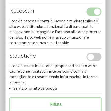
Cofidi.it informa luglio 2026
Necessari
Cofidi.it informa giugno 2026
I cookie necessari contribuiscono a rendere fruibile il
sito web abilitandone funzionalità di base quali la
Cofidi.it informa maggio 2026
navigazione sulle pagine e l'accesso alle aree protette
del sito. Il sito web non è in grado di funzionare
correttamente senza questi cookie.
Cofidi.it informa aprile 2026
Statistiche
Cofidi.it informa marzo 2026
I cookie statistici aiutano i proprietari del sito web a
Cofidi.it informa febbraio 2026
capire come i visitatori interagiscono con i siti
raccogliendo e trasmettendo informazioni in forma
Cofidi.it informa gennaio 2026
anonima.
Servizio fornito da Google
Cofidi.it informa dicembre 2025
Cofidi.it informa novembre 2025
Rifiuta