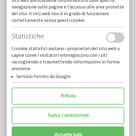
sito web abilitandone funzionalità di base quali la
Cofidi.it informa marzo 2026
navigazione sulle pagine e l'accesso alle aree protette
del sito. Il sito web non è in grado di funzionare
Cofidi.it informa febbraio 2026
correttamente senza questi cookie.
Cofidi.it informa gennaio 2026
Statistiche
Cofidi.it informa dicembre 2025
I cookie statistici aiutano i proprietari del sito web a
capire come i visitatori interagiscono con i siti
Cofidi.it informa novembre 2025
raccogliendo e trasmettendo informazioni in forma
anonima.
Servizio fornito da Google
Rifiuta
Salva i selezionati
Newsletter
Resta sempre aggiornato sulle nostre novità.
Accetta tutti