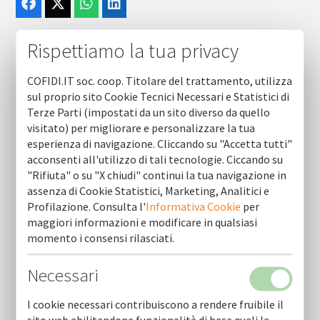
Rispettiamo la tua privacy
COFIDI.IT soc. coop. Titolare del trattamento, utilizza
sul proprio sito Cookie Tecnici Necessari e Statistici di
Terze Parti (impostati da un sito diverso da quello
visitato) per migliorare e personalizzare la tua
Newsletter (ultime 10)
esperienza di navigazione. Cliccando su "Accetta tutti"
Cofidi.it informa agosto 2026
acconsenti all'utilizzo di tali tecnologie. Ciccando su
"Rifiuta" o su "X chiudi" continui la tua navigazione in
assenza di Cookie Statistici, Marketing, Analitici e
Cofidi.it informa luglio 2026
Profilazione. Consulta l'
Informativa Cookie
per
maggiori informazioni e modificare in qualsiasi
Cofidi.it informa giugno 2026
momento i consensi rilasciati.
Cofidi.it informa maggio 2026
Necessari
Cofidi.it informa aprile 2026
I cookie necessari contribuiscono a rendere fruibile il