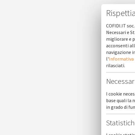
Rispetti
COFIDI.IT soc.
Necessari e St
migliorare e p
acconsenti all
navigazione in
l'
Informativa
rilasciati.
Necessar
I cookie neces
base quali la 
COFID
in grado di f
Statistic