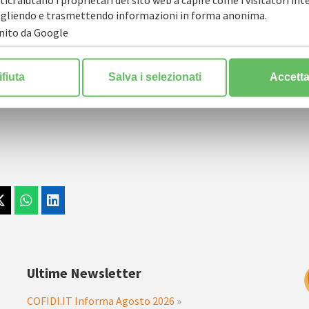
stici aiutano i proprietari del sito web a capire come i visitatori in
ccogliendo e trasmettendo informazioni in forma anonima.
rnito da Google
ifiuta
Salva i selezionati
Accetta 
Ultime Newsletter
COFIDI.IT Informa Agosto 2026
»