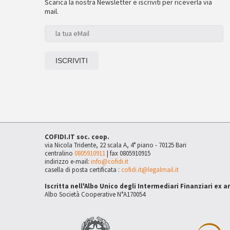
Scarica la nostra Newsletter e iscriviti per riceverla via
mail.
COFIDI.IT soc. coop.
via Nicola Tridente, 22 scala A, 4° piano - 70125 Bari
centralino
0805910911
| fax 0805910915
indirizzo e-mail:
info@cofidi.it
casella di posta certificata :
cofidi.it@legalmail.it
Iscritta nell'Albo Unico degli Intermediari Finanziari ex a
Albo Società Cooperative N°A170054