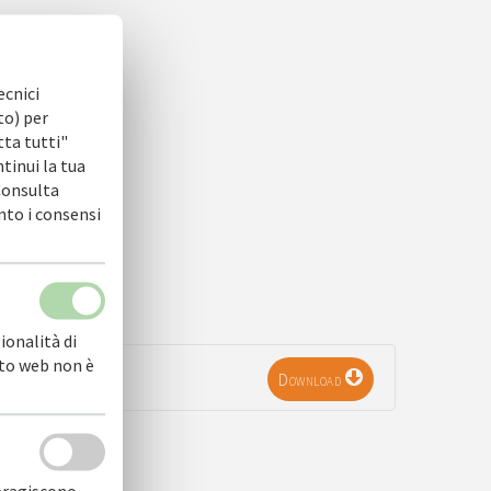
ecnici
to) per
tta tutti"
ntinui la tua
 Consulta
nto i consensi
ionalità di
sito web non è
Download