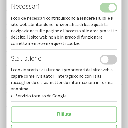
Necessari
Cofidi.it informa giugno 2026
I cookie necessari contribuiscono a rendere fruibile il
Cofidi.it informa maggio 2026
sito web abilitandone funzionalità di base quali la
navigazione sulle pagine e l'accesso alle aree protette
del sito. Il sito web non è in grado di funzionare
Cofidi.it informa aprile 2026
correttamente senza questi cookie.
Cofidi.it informa marzo 2026
Statistiche
Cofidi.it informa febbraio 2026
I cookie statistici aiutano i proprietari del sito web a
capire come i visitatori interagiscono con i siti
Cofidi.it informa gennaio 2026
raccogliendo e trasmettendo informazioni in forma
anonima.
Cofidi.it informa dicembre 2025
Servizio fornito da Google
Cofidi.it informa novembre 2025
Rifiuta