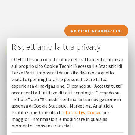
RICHIEDI INFORMAZIONI
Rispettiamo la tua privacy
COFIDI.IT soc. coop. Titolare del trattamento, utilizza
sul proprio sito Cookie Tecnici Necessari e Statistici di
Terze Parti (impostati da un sito diverso da quello
visitato) per migliorare e personalizzare la tua
esperienza di navigazione. Cliccando su "Accetta tutti"
acconsenti all'utilizzo di tali tecnologie. Ciccando su
"Rifiuta" o su "X chiudi" continui la tua navigazione in
assenza di Cookie Statistici, Marketing, Analitici e
Newsletter (ultime 10)
Profilazione. Consulta l'
Informativa Cookie
per
Cofidi.it informa agosto 2026
maggiori informazioni e modificare in qualsiasi
momento i consensi rilasciati.
Cofidi.it informa luglio 2026