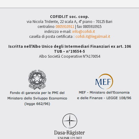
COFIDI.IT soc. coop.
via Nicola Tridente, 22 scala A, 4° piano - 70125 Bari
centralino
0805910911
| fax 0805910915
indirizzo e-mail:
info@cofidi.it
casella di posta certificata :
cofidi.it@legalmail.it
Iscritta nell'Albo Unico degli Intermediari Finanziari ex art. 106
TUB – n°19554-5
Albo Società Cooperative N°A170054