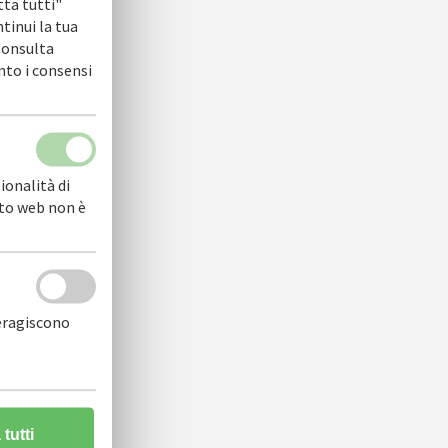
tta tutti"
ntinui la tua
 Consulta
nto i consensi
ionalità di
sito web non è
teragiscono
tutti