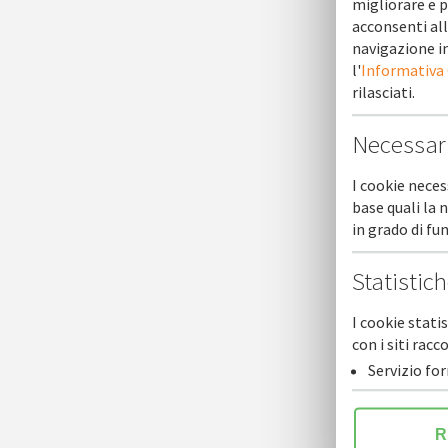
migliorare e p
acconsenti all
navigazione in
l'
Informativa
rilasciati.
Necessar
I cookie neces
base quali la 
in grado di f
Statistic
I cookie stati
con i siti ra
Servizio fo
R