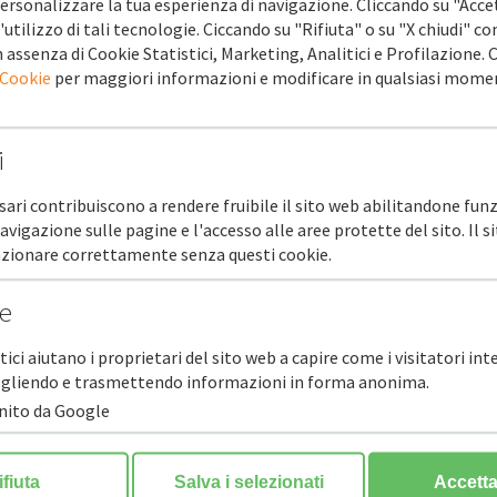
ersonalizzare la tua esperienza di navigazione. Cliccando su "Acce
'utilizzo di tali tecnologie. Ciccando su "Rifiuta" o su "X chiudi" co
 assenza di Cookie Statistici, Marketing, Analitici e Profilazione.
 Cookie
per maggiori informazioni e modificare in qualsiasi mome
i
sari contribuiscono a rendere fruibile il sito web abilitandone funz
navigazione sulle pagine e l'accesso alle aree protette del sito. Il 
unzionare correttamente senza questi cookie.
he
stici aiutano i proprietari del sito web a capire come i visitatori in
ccogliendo e trasmettendo informazioni in forma anonima.
rnito da Google
ifiuta
Salva i selezionati
Accetta 