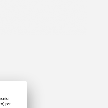
ecnici
to) per