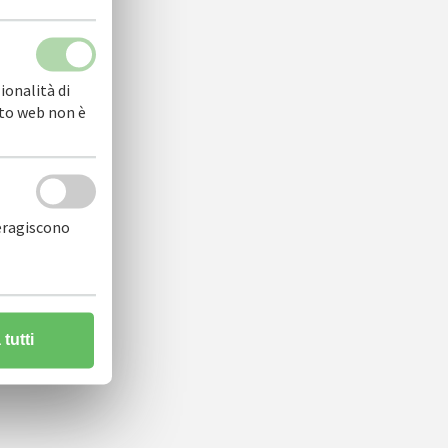
ionalità di
sito web non è
teragiscono
tutti