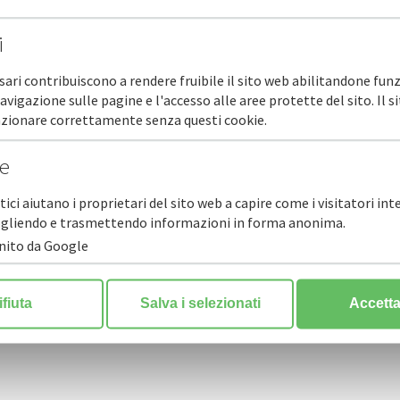
i
sari contribuiscono a rendere fruibile il sito web abilitandone funz
navigazione sulle pagine e l'accesso alle aree protette del sito. Il 
unzionare correttamente senza questi cookie.
he
stici aiutano i proprietari del sito web a capire come i visitatori in
ccogliendo e trasmettendo informazioni in forma anonima.
rnito da Google
ifiuta
Salva i selezionati
Accetta 