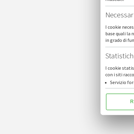
Necessar
I cookie neces
base quali la 
in grado di f
Statistic
I cookie stati
con i siti ra
Servizio fo
R