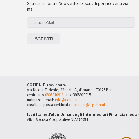
Scarica la nostra Newsletter e iscriviti per riceverla via
mail.
COFIDI.IT soc. coop.
via Nicola Tridente, 22 scala A, 4° piano - 70125 Bari
centralino
0805910911
| fax 0805910915
indirizzo e-mail:
info@cofidi.it
casella di posta certificata :
cofidi.it@legalmail.it
Iscritta nell'Albo Unico degli Intermediari Finanziari ex a
Albo Società Cooperative N°A170054