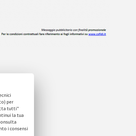
ecnici
to) per
tta tutti"
ntinui la tua
 Consulta
nto i consensi