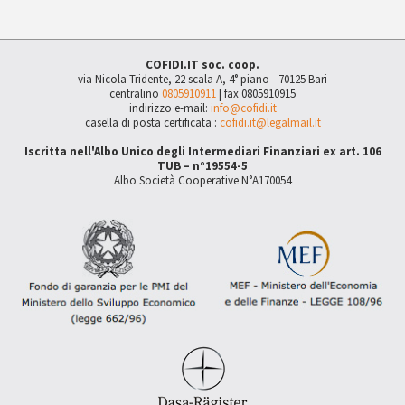
COFIDI.IT soc. coop.
via Nicola Tridente, 22 scala A, 4° piano - 70125 Bari
centralino
0805910911
| fax 0805910915
indirizzo e-mail:
info@cofidi.it
casella di posta certificata :
cofidi.it@legalmail.it
Iscritta nell'Albo Unico degli Intermediari Finanziari ex art. 106
TUB – n°19554-5
Albo Società Cooperative N°A170054