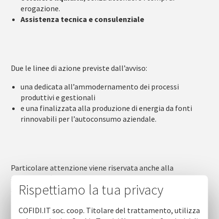
erogazione.
Assistenza tecnica e consulenziale
Due le linee di azione previste dall’avviso:
una dedicata all’ammodernamento dei processi
produttivi e gestionali
e una finalizzata alla produzione di energia da fonti
rinnovabili per l’autoconsumo aziendale.
Particolare attenzione viene riservata anche alla
sostenibilità ambientale, al risparmio idrico, alla sicurezza
Rispettiamo la tua privacy
sui luoghi di lavoro e al rafforzamento dell’integrazione di
filiera.
COFIDI.IT soc. coop. Titolare del trattamento, utilizza
www.cofidi.it