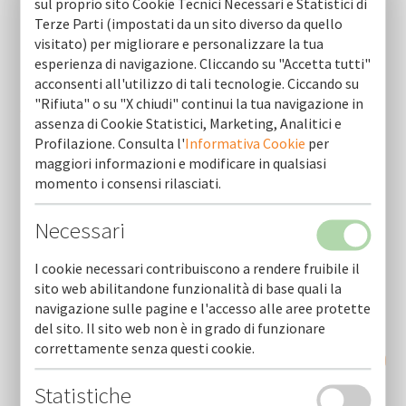
sul proprio sito Cookie Tecnici Necessari e Statistici di
Terze Parti (impostati da un sito diverso da quello
visitato) per migliorare e personalizzare la tua
esperienza di navigazione. Cliccando su "Accetta tutti"
https://www.regione.puglia.it/web/press-regione/-/csr-
acconsenti all'utilizzo di tali tecnologie. Ciccando su
puglia-2023-2027-nuovi-investimenti-per-le-filiere-
"Rifiuta" o su "X chiudi" continui la tua navigazione in
agroalimentari-al-via-filiere-di-puglia-il-bando-da-40-
assenza di Cookie Statistici, Marketing, Analitici e
milioni-per-trasformazione-e-valorizzazione-delle-
Profilazione. Consulta l'
Informativa Cookie
per
produzioni-pugliesi?redirect=%2F
maggiori informazioni e modificare in qualsiasi
momento i consensi rilasciati.
Necessari
I cookie necessari contribuiscono a rendere fruibile il
sito web abilitandone funzionalità di base quali la
navigazione sulle pagine e l'accesso alle aree protette
del sito. Il sito web non è in grado di funzionare
correttamente senza questi cookie.
RICHIEDI INFORMAZIONI
Statistiche