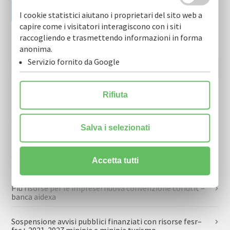
I cookie statistici aiutano i proprietari del sito web a
capire come i visitatori interagiscono con i siti
raccogliendo e trasmettendo informazioni in forma
anonima.
Servizio fornito da Google
Rifiuta
Prodotti (ultime 10)
Con cofidi.it credito diretto per le pmi anche con fondi
Salva i selezionati
antiusura
Agroalimentare, 40 milioni dal bando “filiere di puglia” –
Accetta tutti
cofidi.it supporta le imprese
Più risorse per le imprese! nuova convenzione cofidi.it –
banca aidexa
Sospensione avvisi pubblici finanziati con risorse fesr–
fse+ 2021-2027 minipia e minipia turismo