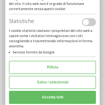
antiusura
del sito. Il sito web non è in grado di funzionare
correttamente senza questi cookie.
Agroalimentare, 40 milioni dal bando “filiere di puglia” –
cofidi.it supporta le imprese
Statistiche
Più risorse per le imprese! nuova convenzione cofidi.it –
I cookie statistici aiutano i proprietari del sito web a
banca aidexa
capire come i visitatori interagiscono con i siti
raccogliendo e trasmettendo informazioni in forma
Sospensione avvisi pubblici finanziati con risorse fesr–
anonima.
fse+ 2021-2027 minipia e minipia turismo
Servizio fornito da Google
Fesr 2021- 2027 regione puglia - assegnati a cofidi.it 10
milioni di euro per garantire i finanziamenti alle imprese
Rifiuta
Con il fondo rischi new mise garanzia cofidi.it fino all’80%
per finanziamenti alle pmi su tutto il territorio italiano.
Salva i selezionati
Cofidi.it rilascia polizze fideiussorie alle imprese
assegnatarie di un contributo pubblico
Accetta tutti
Finanziamenti simest per investimenti delle imprese