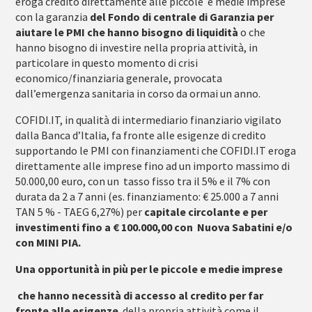
eroga credito direttamente alle piccole e medie imprese
con la garanzia
del Fondo di centrale di Garanzia per
aiutare le PMI che hanno bisogno di liquidità
o che
hanno bisogno di investire nella propria attività, in
particolare in questo momento di crisi
economico/finanziaria generale, provocata
dall’emergenza sanitaria in corso da ormai un anno.
COFIDI.IT, in qualità di intermediario finanziario vigilato
dalla Banca d’Italia, fa fronte alle esigenze di credito
supportando le PMI con finanziamenti che COFIDI.IT eroga
direttamente alle imprese fino ad un importo massimo di
50.000,00 euro, con un tasso fisso tra il 5% e il 7% con
durata da 2 a 7 anni (es. finanziamento: € 25.000 a 7 anni
TAN 5 % - TAEG 6,27%) per
capitale circolante e per
investimenti fino a € 100.000,00 con Nuova Sabatini
e/o
con MINI PIA.
Una opportunità in più per le piccole e medie imprese
che hanno necessità di accesso al credito per far
fronte alle esigenze
della propria attività come il