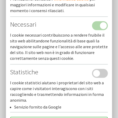
maggiori informazioni e modificare in qualsiasi
momento i consensi rilasciati.
Più risorse per le imprese! nuova convenzione cofidi.it –
banca aidexa
Necessari
Sospensione avvisi pubblici finanziati con risorse fesr–
fse+ 2021-2027 minipia e minipia turismo
I cookie necessari contribuiscono a rendere fruibile il
sito web abilitandone funzionalità di base quali la
Fesr 2021- 2027 regione puglia - assegnati a cofidi.it 10
navigazione sulle pagine e l'accesso alle aree protette
milioni di euro per garantire i finanziamenti alle imprese
del sito. Il sito web non è in grado di funzionare
correttamente senza questi cookie.
Con il fondo rischi new mise garanzia cofidi.it fino all’80%
per finanziamenti alle pmi su tutto il territorio italiano.
Statistiche
Cofidi.it rilascia polizze fideiussorie alle imprese
I cookie statistici aiutano i proprietari del sito web a
assegnatarie di un contributo pubblico
capire come i visitatori interagiscono con i siti
raccogliendo e trasmettendo informazioni in forma
Finanziamenti simest per investimenti delle imprese
anonima.
all’estero con cofidi.it hai garanzia e consulenza
Servizio fornito da Google
Beni strumentali - nuova sabatini - finanziamenti cofidi.it