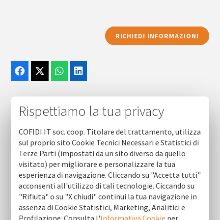
RICHIEDI INFORMAZIONI
Rispettiamo la tua privacy
COFIDI.IT soc. coop. Titolare del trattamento, utilizza
sul proprio sito Cookie Tecnici Necessari e Statistici di
Terze Parti (impostati da un sito diverso da quello
Prodotti (ultime 10)
visitato) per migliorare e personalizzare la tua
esperienza di navigazione. Cliccando su "Accetta tutti"
Con cofidi.it credito diretto per le pmi anche con fondi
antiusura
acconsenti all'utilizzo di tali tecnologie. Ciccando su
"Rifiuta" o su "X chiudi" continui la tua navigazione in
assenza di Cookie Statistici, Marketing, Analitici e
Agroalimentare, 40 milioni dal bando “filiere di puglia” –
cofidi.it supporta le imprese
Profilazione. Consulta l'
Informativa Cookie
per