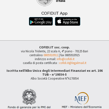
COFIDI.IT soc. coop.
via Nicola Tridente, 22 scala A, 4° piano - 70125 Bari
centralino
0805910911
| fax 0805910915
indirizzo e-mail:
info@cofidi.it
casella di posta certificata :
cofidi.it@legalmail.it
Iscritta nell'Albo Unico degli Intermediari Finanziari ex art. 106
TUB – n°19554-5
Albo Società Cooperative N°A170054