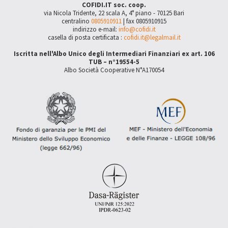
COFIDI.IT soc. coop.
via Nicola Tridente, 22 scala A, 4° piano - 70125 Bari
centralino
0805910911
| fax 0805910915
indirizzo e-mail:
info@cofidi.it
casella di posta certificata :
cofidi.it@legalmail.it
Iscritta nell'Albo Unico degli Intermediari Finanziari ex art. 106
TUB – n°19554-5
Albo Società Cooperative N°A170054