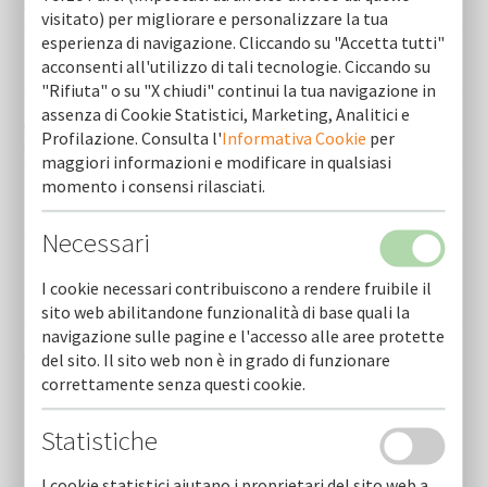
sabino persichella
visitato) per migliorare e personalizzare la tua
esperienza di navigazione. Cliccando su "Accetta tutti"
Telebari - persichella nuovo dg di cofidi.it:"aiutare piccole
acconsenti all'utilizzo di tali tecnologie. Ciccando su
medie imprese puntando sulla comunicazione"
"Rifiuta" o su "X chiudi" continui la tua navigazione in
assenza di Cookie Statistici, Marketing, Analitici e
Gazzetta del mezzogiorno - sabino persichella nuovo
Profilazione. Consulta l'
Informativa Cookie
per
direttore generale - 19 febbraio 2026
maggiori informazioni e modificare in qualsiasi
momento i consensi rilasciati.
Repubblica - sabino persichella nuovo direttore generale -
19 febbraio 2026
Necessari
La gazzetta del mezzogiorno - un supporto ai trenta nuovi
tassisti finanziamento per pagare la licenza - 06 agosto
I cookie necessari contribuiscono a rendere fruibile il
2025
sito web abilitandone funzionalità di base quali la
navigazione sulle pagine e l'accesso alle aree protette
Cna puglia, del genio confermato presidente
del sito. Il sito web non è in grado di funzionare
correttamente senza questi cookie.
Statistiche
I cookie statistici aiutano i proprietari del sito web a