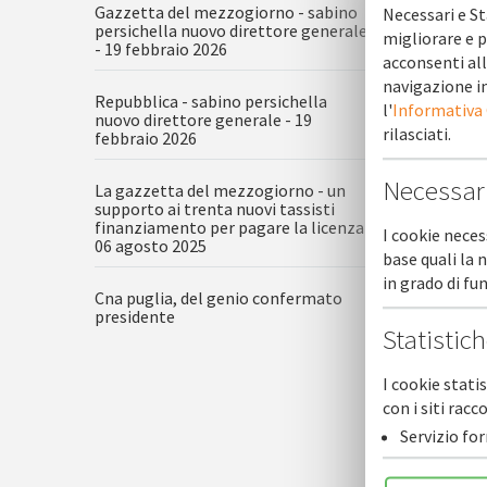
Gazzetta del mezzogiorno - sabino
Necessari e St
persichella nuovo direttore generale
migliorare e p
- 19 febbraio 2026
acconsenti all
navigazione in
Repubblica - sabino persichella
l'
Informativa
nuovo direttore generale - 19
rilasciati.
febbraio 2026
Necessar
La gazzetta del mezzogiorno - un
supporto ai trenta nuovi tassisti
finanziamento per pagare la licenza -
I cookie neces
06 agosto 2025
base quali la 
in grado di f
Cna puglia, del genio confermato
presidente
Statistic
I cookie stati
con i siti ra
Servizio fo