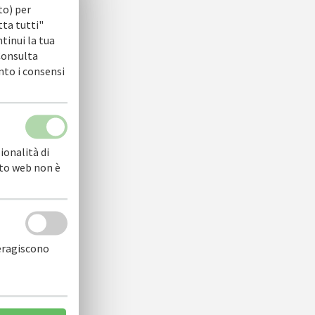
to) per
tta tutti"
ntinui la tua
 Consulta
nto i consensi
ionalità di
sito web non è
teragiscono