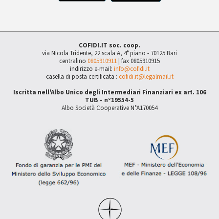
COFIDI.IT soc. coop.
via Nicola Tridente, 22 scala A, 4° piano - 70125 Bari
centralino
0805910911
| fax 0805910915
indirizzo e-mail:
info@cofidi.it
casella di posta certificata :
cofidi.it@legalmail.it
Iscritta nell'Albo Unico degli Intermediari Finanziari ex art. 106
TUB – n°19554-5
Albo Società Cooperative N°A170054