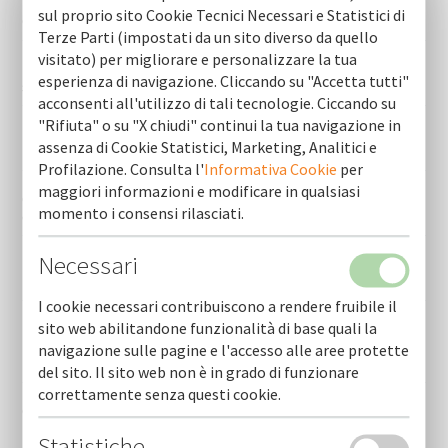
sul proprio sito Cookie Tecnici Necessari e Statistici di
Gazzetta del mezzogiorno - articolo 05 marzo 2026
Terze Parti (impostati da un sito diverso da quello
visitato) per migliorare e personalizzare la tua
Telenorba - focus - intervista al direttore generale cofidi.it
esperienza di navigazione. Cliccando su "Accetta tutti"
sabino persichella
acconsenti all'utilizzo di tali tecnologie. Ciccando su
"Rifiuta" o su "X chiudi" continui la tua navigazione in
Telebari - persichella nuovo dg di cofidi.it:"aiutare piccole
assenza di Cookie Statistici, Marketing, Analitici e
medie imprese puntando sulla comunicazione"
Profilazione. Consulta l'
Informativa Cookie
per
maggiori informazioni e modificare in qualsiasi
Gazzetta del mezzogiorno - sabino persichella nuovo
momento i consensi rilasciati.
direttore generale - 19 febbraio 2026
Necessari
Repubblica - sabino persichella nuovo direttore generale -
19 febbraio 2026
I cookie necessari contribuiscono a rendere fruibile il
sito web abilitandone funzionalità di base quali la
La gazzetta del mezzogiorno - un supporto ai trenta nuovi
tassisti finanziamento per pagare la licenza - 06 agosto
navigazione sulle pagine e l'accesso alle aree protette
2025
del sito. Il sito web non è in grado di funzionare
correttamente senza questi cookie.
Cna puglia, del genio confermato presidente
Statistiche