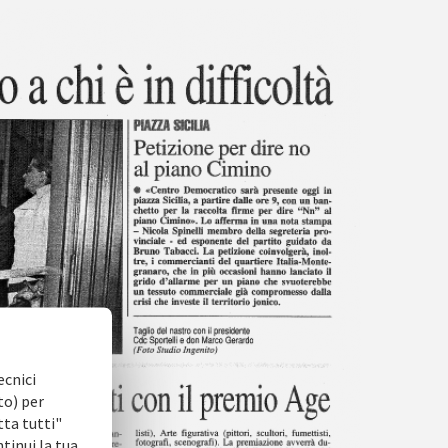
ecnici
to) per
tta tutti"
ntinui la tua