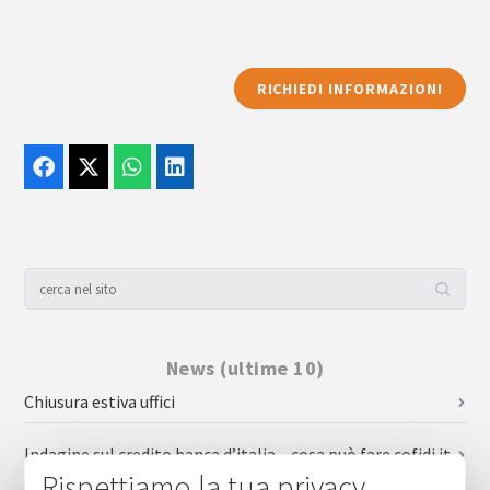
RICHIEDI INFORMAZIONI
News (ultime 10)
Chiusura estiva uffici
Indagine sul credito banca d’italia – cosa può fare cofidi.it
per le imprese
Rispettiamo la tua privacy