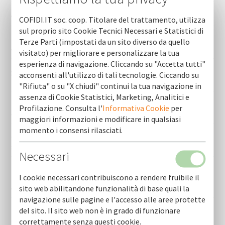
Orario estivo sede di bari
COFIDI.IT soc. coop. Titolare del trattamento, utilizza
sul proprio sito Cookie Tecnici Necessari e Statistici di
Il tuo credito, la nostra garanzia - cofidi.it, garanzia e
Terze Parti (impostati da un sito diverso da quello
credito per la crescita delle imprese
visitato) per migliorare e personalizzare la tua
esperienza di navigazione. Cliccando su "Accetta tutti"
Sospensione avvisi pubblici finanziati con risorse fesr–
acconsenti all'utilizzo di tali tecnologie. Ciccando su
fse+ 2021-2027
"Rifiuta" o su "X chiudi" continui la tua navigazione in
assenza di Cookie Statistici, Marketing, Analitici e
Filiere agroalimentari, 40 milioni dal bando regione puglia
Profilazione. Consulta l'
Informativa Cookie
per
– cofidi.it supporta le imprese pugliesi
maggiori informazioni e modificare in qualsiasi
momento i consensi rilasciati.
“gender equality” cofidi.it ha ottenuto la certificazione
sulla parita’ di genere 2022 uni/pdr 125:2022
Necessari
Nuove iniziative d’impresa - nidi just transition fund
I cookie necessari contribuiscono a rendere fruibile il
taranto - pn jtf italia 2021-2027 - da cofidi.it supporto e
consulenza
sito web abilitandone funzionalità di base quali la
navigazione sulle pagine e l'accesso alle aree protette
del sito. Il sito web non è in grado di funzionare
Rapporto stabilità finanziaria banca d'italia - cofidi.it al
fianco delle imprese in una fase complessa
correttamente senza questi cookie.