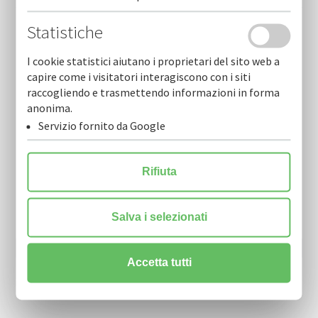
L’assemblea dei soci approva il bilancio 2025.- giuseppe
Statistiche
riccardi confermato presidente per il triennio 2026-2029
I cookie statistici aiutano i proprietari del sito web a
capire come i visitatori interagiscono con i siti
raccogliendo e trasmettendo informazioni in forma
anonima.
Servizio fornito da Google
Rifiuta
Newsletter
Resta sempre aggiornato sulle nostre novità.
Scarica la nostra Newsletter e iscriviti per riceverla via mail.
Salva i selezionati
Accetta tutti