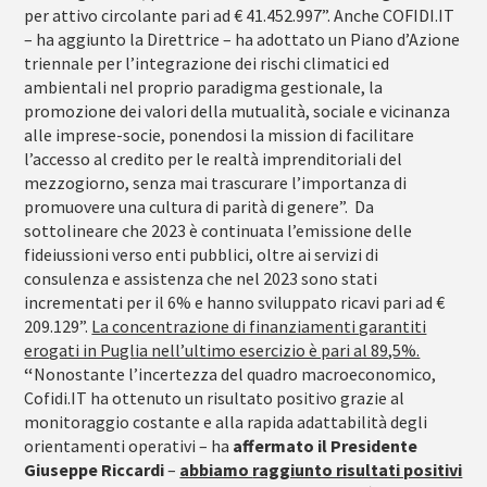
per attivo circolante pari ad € 41.452.997”. Anche COFIDI.IT
– ha aggiunto la Direttrice – ha adottato un Piano d’Azione
triennale per l’integrazione dei rischi climatici ed
ambientali nel proprio paradigma gestionale, la
promozione dei valori della mutualità, sociale e vicinanza
alle imprese-socie, ponendosi la mission di facilitare
l’accesso al credito per le realtà imprenditoriali del
mezzogiorno, senza mai trascurare l’importanza di
promuovere una cultura di parità di genere”. Da
sottolineare che 2023 è continuata l’emissione delle
fideiussioni verso enti pubblici, oltre ai servizi di
consulenza e assistenza che nel 2023 sono stati
incrementati per il 6% e hanno sviluppato ricavi pari ad €
209.129”.
La concentrazione di finanziamenti garantiti
erogati in Puglia nell’ultimo esercizio è pari al 89,5%.
“
Nonostante l’incertezza del quadro macroeconomico,
Cofidi.IT ha ottenuto un risultato positivo grazie al
monitoraggio costante e alla rapida adattabilità degli
orientamenti operativi – ha
affermato il Presidente
Giuseppe Riccardi
–
abbiamo
raggiunto risultati positivi