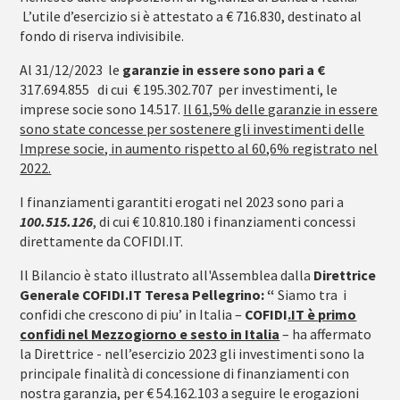
L’utile d’esercizio si è attestato a € 716.830, destinato al
fondo di riserva indivisibile.
Al 31/12/2023 le
garanzie in essere sono pari a €
317.694.855 di cui € 195.302.707 per investimenti, le
imprese socie sono 14.517.
Il 61,5% delle garanzie in essere
sono state concesse per sostenere gli investimenti delle
Imprese socie, in aumento rispetto al 60,6% registrato nel
2022.
I finanziamenti garantiti erogati nel 2023 sono pari a
100.515.126
, di cui € 10.810.180 i finanziamenti concessi
direttamente da COFIDI.IT.
Il Bilancio è stato illustrato all'Assemblea dalla
Direttrice
Generale COFIDI.IT
Teresa Pellegrino: “
Siamo tra i
confidi che crescono di piu’ in Italia –
COFIDI
.IT è
primo
confidi nel Mezzogiorno e sesto in Italia
– ha affermato
la Direttrice - nell’esercizio 2023 gli investimenti sono la
principale finalità di concessione di finanziamenti con
nostra garanzia, per € 54.162.103 a seguire le erogazioni