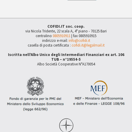
COFIDI.IT soc. coop.
via Nicola Tridente, 22 scala A, 4° piano - 70125 Bari
centralino
0805910911
| fax 0805910915
indirizzo e-mail:
info@cofidi.it
casella di posta certificata :
cofidi.it@legalmail.it
Iscritta nell'Albo Unico degli Intermediari Finanziari ex art. 106
TUB – n°19554-5
Albo Società Cooperative N°A170054