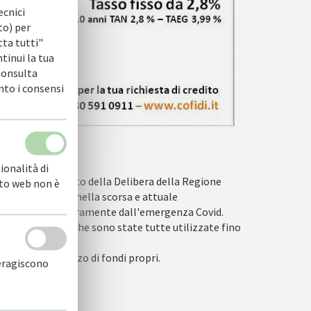
ecnici
to) per
tta tutti"
ntinui la tua
 Consulta
nto i consensi
ionalità di
 grazie al supporto della Delibera della Regione
sito web non è
risorse regionali nella scorsa e attuale
imprese colpite duramente dall'emergenza Covid.
orse disponibili, che sono state tutte utilizzate fino
traverso l'utilizzo di fondi propri.
teragiscono