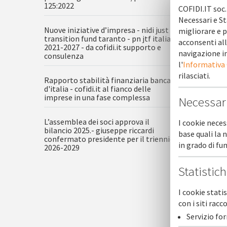
125:2022
COFIDI.IT soc.
Necessari e St
Nuove iniziative d’impresa - nidi just
migliorare e p
transition fund taranto - pn jtf italia
acconsenti all
2021-2027 - da cofidi.it supporto e
navigazione in
consulenza
l'
Informativa
rilasciati.
Rapporto stabilità finanziaria banca
d'italia - cofidi.it al fianco delle
imprese in una fase complessa
Necessar
Esaurito 
L’assemblea dei soci approva il
I cookie neces
bilancio 2025.- giuseppe riccardi
Grande su
base quali la 
confermato presidente per il triennio
Puglia de
in grado di f
2026-2029
programm
COFIDI.IT
Statistic
all'esau
COFIDI.IT
I cookie stati
con i siti ra
Servizio fo