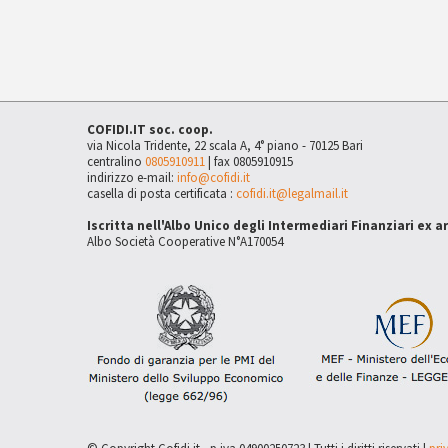
COFIDI.IT soc. coop.
via Nicola Tridente, 22 scala A, 4° piano - 70125 Bari
centralino
0805910911
| fax 0805910915
indirizzo e-mail:
info@cofidi.it
casella di posta certificata :
cofidi.it@legalmail.it
Iscritta nell'Albo Unico degli Intermediari Finanziari ex a
Albo Società Cooperative N°A170054