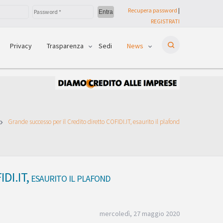
Recupera password
|
REGISTRATI
Privacy
Trasparenza
Sedi
News
Grande successo per il Credito diretto COFIDI.IT, esaurito il plafond
DI.IT, esaurito il plafond
mercoledì, 27 maggio 2020