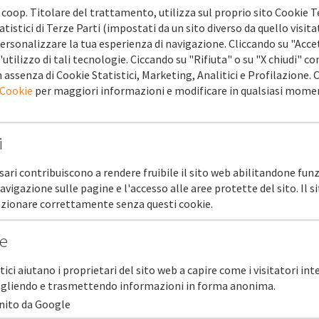
 coop. Titolare del trattamento, utilizza sul proprio sito Cookie T
atistici di Terze Parti (impostati da un sito diverso da quello visita
ersonalizzare la tua esperienza di navigazione. Cliccando su "Acce
'utilizzo di tali tecnologie. Ciccando su "Rifiuta" o su "X chiudi" co
 assenza di Cookie Statistici, Marketing, Analitici e Profilazione.
 Cookie
per maggiori informazioni e modificare in qualsiasi mome
i
il plafond credito diretto Cofidi.it!!!
sari contribuiscono a rendere fruibile il sito web abilitandone funz
ccesso per il Credito Diretto erogato da COFIDI.IT fino a € 40.000
navigazione sulle pagine e l'accesso alle aree protette del sito. Il 
l 2 aprile scorso, che ha consentito ai Confidi, “già assegnatari di 
unzionare correttamente senza questi cookie.
azione, di riutilizzarle per il credito diretto" per sostenere le 
 ha ricevuto tantissime richieste e di gran lunga superiori alle ris
he
rimento del plafond.
 farà fronte a tutte le richieste di credito diretto ricevute anche at
stici aiutano i proprietari del sito web a capire come i visitatori in
ccogliendo e trasmettendo informazioni in forma anonima.
rnito da Google