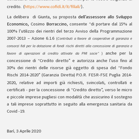
credito.
(
https://www.cofidi.it/it/filiali/
).
La delibera
di Giunta, su proposta
dell’assessore allo Sviluppo
Economico,
Cosimo
Borraccino
, consente “di portare dal 15% al
100% l’utilizzo dei rientri del terzo Avviso della Programmazione
2007-2013 – Azione 6.1.6
(
Contributi a favore di cooperative di garanzia e
consorzi fidi per la dotazione di fondi rischi diretti alla concessione di garanzia a
anche per la
favore di operazioni di credito attivate da PMI socie”
)
concessione di “Credito diretto” e autorizza anche l’uso fino al
30% dei rientri delle risorse già oggetto di spesa del “Fondo
Rischi 2014-2020” (Garanzia Diretta)
P.O.R. FESR-FSE Puglia 2014-
2020
, relative ad importi già richiesti, svincolati, controllati e
certificati - per la concessione di “Credito diretto”, verso le micro
e piccole imprese pugliesi con modalità che assicurino il sostegno
a tali imprese soprattutto in seguito alla emergenza sanitaria da
Covid -19.
Bari, 3 Aprile 2020