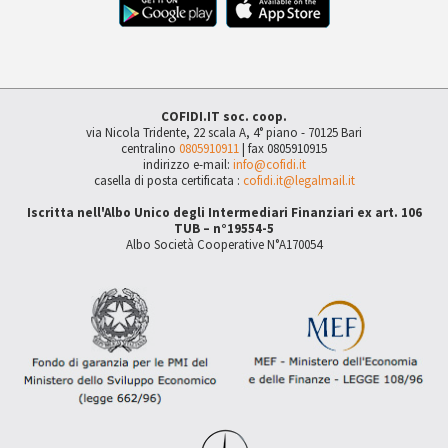
COFIDI.IT soc. coop.
via Nicola Tridente, 22 scala A, 4° piano - 70125 Bari
centralino
0805910911
| fax 0805910915
indirizzo e-mail:
info@cofidi.it
casella di posta certificata :
cofidi.it@legalmail.it
Iscritta nell'Albo Unico degli Intermediari Finanziari ex art. 106
TUB – n°19554-5
Albo Società Cooperative N°A170054