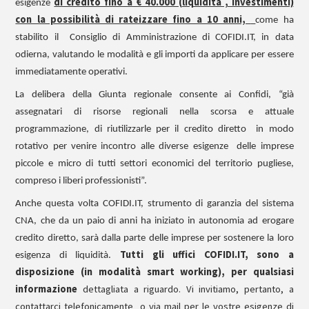
di credito fino a € 40.000 (liquidità , investimenti)
esigenze
con la possibilità di rateizzare fino a 10 anni,
come ha
stabilito il
Consiglio di Amministrazione di COFIDI.IT, in data
odierna, valutando le modalità e gli importi da applicare per essere
immediatamente operativi.
La delibera della Giunta regionale consente ai Confidi, “già
assegnatari di risorse regionali nella scorsa e attuale
programmazione, di riutilizzarle per il credito diretto in modo
rotativo per venire incontro alle diverse esigenze delle imprese
piccole e micro di tutti settori economici del territorio pugliese,
compreso i liberi professionisti”.
Anche questa volta COFIDI.IT, strumento di garanzia del sistema
CNA, che da un paio di anni ha iniziato in autonomia ad erogare
credito diretto, sarà dalla parte delle imprese per sostenere la loro
Tutti gli uffici COFIDI.IT, sono a
esigenza di liquidità.
disposizione
(in
modalità smart working), per qualsiasi
informazione
dettagliata a riguardo. Vi invitiamo, pertanto, a
contattarci telefonicamente
o via mail per le vostre esigenze di