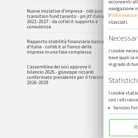
acconsenti all
navigazione in
Nuove iniziative d’impresa - nidi just
l'
Informativa
transition fund taranto - pn jtf italia
2021-2027 - da cofidi.it supporto e
rilasciati.
consulenza
Necessar
Rapporto stabilità finanziaria banca
d'italia - cofidi.it al fianco delle
I cookie neces
imprese in una fase complessa
base quali la 
in grado di f
Buon Na
L’assemblea dei soci approva il
bilancio 2025.- giuseppe riccardi
confermato presidente per il triennio
Statistic
2026-2029
I cookie stati
con i siti ra
Servizio fo
R