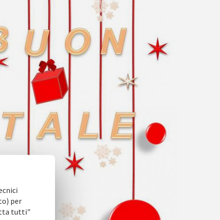
ecnici
to) per
tta tutti"