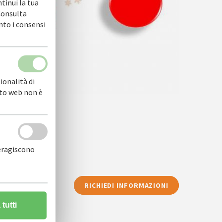
ntinui la tua
 Consulta
nto i consensi
ionalità di
sito web non è
teragiscono
RICHIEDI INFORMAZIONI
tutti