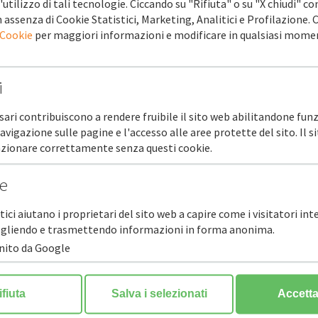
'utilizzo di tali tecnologie. Ciccando su "Rifiuta" o su "X chiudi" co
 assenza di Cookie Statistici, Marketing, Analitici e Profilazione.
 Cookie
per maggiori informazioni e modificare in qualsiasi mome
i
sari contribuiscono a rendere fruibile il sito web abilitandone funz
navigazione sulle pagine e l'accesso alle aree protette del sito. Il 
unzionare correttamente senza questi cookie.
tale
he
stici aiutano i proprietari del sito web a capire come i visitatori in
ccogliendo e trasmettendo informazioni in forma anonima.
rnito da Google
ifiuta
Salva i selezionati
Accetta 