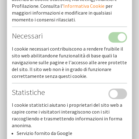
Profilazione. Consulta l'
Informativa Cookie
per
Indagine sul credito banca d’italia – cosa può fare cofidi.it
per le imprese
maggiori informazioni e modificare in qualsiasi
momento i consensi rilasciati.
Orario estivo sede di bari
Necessari
Il tuo credito, la nostra garanzia - cofidi.it, garanzia e
credito per la crescita delle imprese
I cookie necessari contribuiscono a rendere fruibile il
sito web abilitandone funzionalità di base quali la
Sospensione avvisi pubblici finanziati con risorse fesr–
navigazione sulle pagine e l'accesso alle aree protette
fse+ 2021-2027
del sito. Il sito web non è in grado di funzionare
correttamente senza questi cookie.
Filiere agroalimentari, 40 milioni dal bando regione puglia
– cofidi.it supporta le imprese pugliesi
Statistiche
“gender equality” cofidi.it ha ottenuto la certificazione
I cookie statistici aiutano i proprietari del sito web a
sulla parita’ di genere 2022 uni/pdr 125:2022
capire come i visitatori interagiscono con i siti
raccogliendo e trasmettendo informazioni in forma
Nuove iniziative d’impresa - nidi just transition fund
anonima.
taranto - pn jtf italia 2021-2027 - da cofidi.it supporto e
Servizio fornito da Google
consulenza