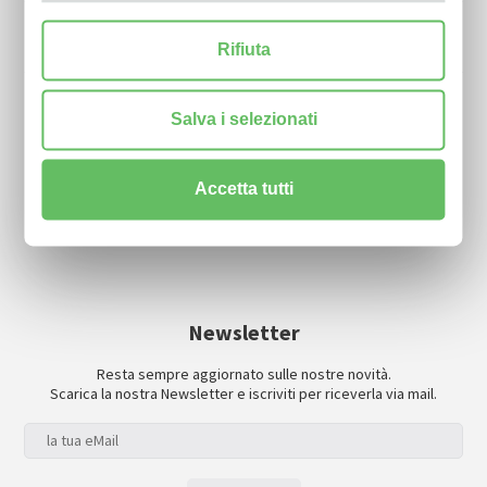
Rapporto stabilità finanziaria banca d'italia - cofidi.it al
fianco delle imprese in una fase complessa
Rifiuta
L’assemblea dei soci approva il bilancio 2025.- giuseppe
Salva i selezionati
riccardi confermato presidente per il triennio 2026-2029
Accetta tutti
Newsletter
Resta sempre aggiornato sulle nostre novità.
Scarica la nostra Newsletter e iscriviti per riceverla via mail.