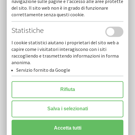
Nuove iniziative d’impresa - nidi just transition fund
navigazione sulle pagine e l'accesso alle aree protette
taranto - pn jtf italia 2021-2027 - da cofidi.it supporto e
del sito. Il sito web non è in grado di funzionare
consulenza
correttamente senza questi cookie.
Rapporto stabilità finanziaria banca d'italia - cofidi.it al
Statistiche
fianco delle imprese in una fase complessa
I cookie statistici aiutano i proprietari del sito web a
L’assemblea dei soci approva il bilancio 2025.- giuseppe
capire come i visitatori interagiscono con i siti
riccardi confermato presidente per il triennio 2026-2029
raccogliendo e trasmettendo informazioni in forma
anonima.
Servizio fornito da Google
Rifiuta
Newsletter
Salva i selezionati
Resta sempre aggiornato sulle nostre novità.
Scarica la nostra Newsletter e iscriviti per riceverla via mail.
Accetta tutti