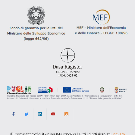
© Copyright Cofidi.it - p.iva 04900250723 | Tutti i diritti riservati |
privacy