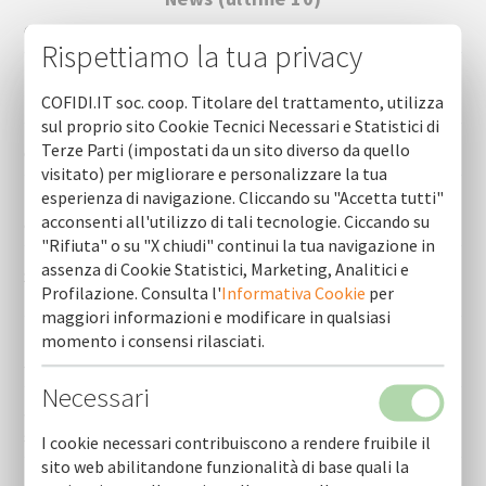
Chiusura estiva uffici
Rispettiamo la tua privacy
Indagine sul credito banca d’italia – cosa può fare cofidi.it
per le imprese
COFIDI.IT soc. coop. Titolare del trattamento, utilizza
sul proprio sito Cookie Tecnici Necessari e Statistici di
Terze Parti (impostati da un sito diverso da quello
Orario estivo sede di bari
visitato) per migliorare e personalizzare la tua
esperienza di navigazione. Cliccando su "Accetta tutti"
Il tuo credito, la nostra garanzia - cofidi.it, garanzia e
acconsenti all'utilizzo di tali tecnologie. Ciccando su
credito per la crescita delle imprese
"Rifiuta" o su "X chiudi" continui la tua navigazione in
assenza di Cookie Statistici, Marketing, Analitici e
Sospensione avvisi pubblici finanziati con risorse fesr–
Profilazione. Consulta l'
Informativa Cookie
per
fse+ 2021-2027
maggiori informazioni e modificare in qualsiasi
momento i consensi rilasciati.
Filiere agroalimentari, 40 milioni dal bando regione puglia
– cofidi.it supporta le imprese pugliesi
Necessari
“gender equality” cofidi.it ha ottenuto la certificazione
sulla parita’ di genere 2022 uni/pdr 125:2022
I cookie necessari contribuiscono a rendere fruibile il
sito web abilitandone funzionalità di base quali la