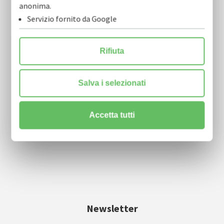
anonima.
Servizio fornito da Google
COFIDI.IT soc. coop.
Rifiuta
via Nicola Tridente, 22 scala A, 4° piano
70125 Bari
Salva i selezionati
info@cofidi.it
Accetta tutti
centralino
0805910911
| fax 0805910915
Newsletter