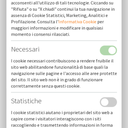
acconsenti all'utilizzo di tali tecnologie. Ciccando su
"Rifiuta" o su "X chiudi" continui la tua navigazione in
assenza di Cookie Statistici, Marketing, Analitici e
Profilazione. Consulta l'
Informativa Cookie
per
maggiori informazioni e modificare in qualsiasi
momento i consensi rilasciati.
Necessari
I cookie necessari contribuiscono a rendere fruibile il
Ho letto e accetto le condizioni dell'
informativa
sito web abilitandone funzionalità di base quali la
navigazione sulle pagine e l'accesso alle aree protette
sulla privacy
*
del sito. Il sito web non è in grado di funzionare
correttamente senza questi cookie.
Statistiche
I cookie statistici aiutano i proprietari del sito web a
capire come i visitatori interagiscono con i siti
raccogliendo e trasmettendo informazioni in forma