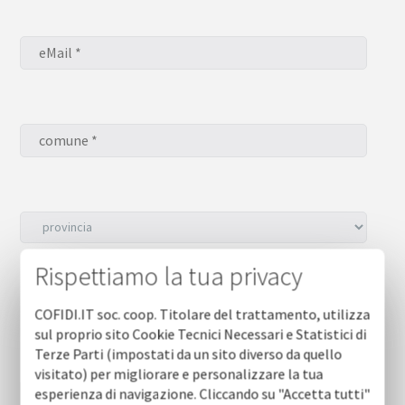
Rispettiamo la tua privacy
Desidero iscrivermi alla NEWSLETTER *
sì
COFIDI.IT soc. coop. Titolare del trattamento, utilizza
no
sul proprio sito Cookie Tecnici Necessari e Statistici di
Terze Parti (impostati da un sito diverso da quello
visitato) per migliorare e personalizzare la tua
esperienza di navigazione. Cliccando su "Accetta tutti"