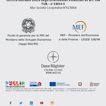
Iscritta nell'Albo Unico degli Intermediari Finanziari ex art. 106
TUB – n°19554-5
Albo Società Cooperative N°A170054