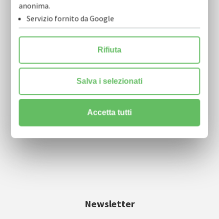
anonima.
Servizio fornito da Google
COFIDI.IT soc. coop.
Rifiuta
via Nicola Tridente, 22 scala A, 4° piano
70125 Bari
Salva i selezionati
info@cofidi.it
Accetta tutti
centralino
0805910911
| fax 0805910915
Newsletter