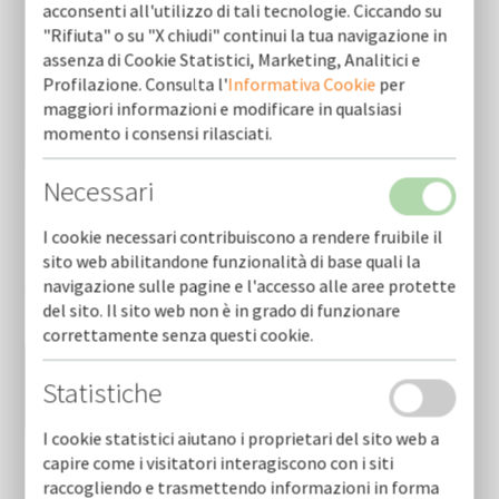
acconsenti all'utilizzo di tali tecnologie. Ciccando su
"Rifiuta" o su "X chiudi" continui la tua navigazione in
assenza di Cookie Statistici, Marketing, Analitici e
Profilazione. Consulta l'
Informativa Cookie
per
maggiori informazioni e modificare in qualsiasi
momento i consensi rilasciati.
Necessari
I cookie necessari contribuiscono a rendere fruibile il
Ho letto e accetto le condizioni dell'
informativa
sito web abilitandone funzionalità di base quali la
navigazione sulle pagine e l'accesso alle aree protette
sulla privacy
*
del sito. Il sito web non è in grado di funzionare
correttamente senza questi cookie.
Statistiche
I cookie statistici aiutano i proprietari del sito web a
capire come i visitatori interagiscono con i siti
raccogliendo e trasmettendo informazioni in forma