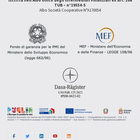
Iscritta nell'Albo Unico degli Intermediari Finanziari ex art. 106
TUB – n°19554-5
Albo Società Cooperative N°A170054