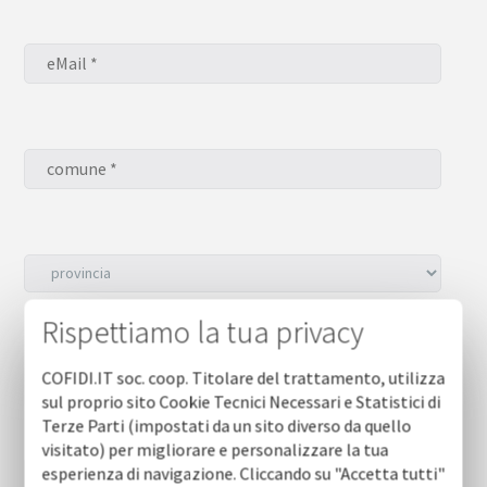
Rispettiamo la tua privacy
Desidero iscrivermi alla NEWSLETTER *
sì
COFIDI.IT soc. coop. Titolare del trattamento, utilizza
no
sul proprio sito Cookie Tecnici Necessari e Statistici di
Terze Parti (impostati da un sito diverso da quello
visitato) per migliorare e personalizzare la tua
esperienza di navigazione. Cliccando su "Accetta tutti"