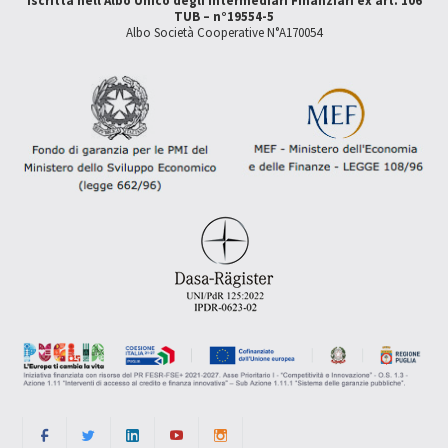
Iscritta nell'Albo Unico degli Intermediari Finanziari ex art. 106
TUB – n°19554-5
Albo Società Cooperative N°A170054