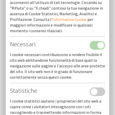
acconsenti all'utilizzo di tali tecnologie. Ciccando su
"Rifiuta" o su "X chiudi" continui la tua navigazione in
assenza di Cookie Statistici, Marketing, Analitici e
Profilazione. Consulta l'
Informativa Cookie
per
maggiori informazioni e modificare in qualsiasi
momento i consensi rilasciati.
Necessari
I cookie necessari contribuiscono a rendere fruibile il
Ho letto e accetto le condizioni dell'
informativa
sito web abilitandone funzionalità di base quali la
navigazione sulle pagine e l'accesso alle aree protette
sulla privacy
*
del sito. Il sito web non è in grado di funzionare
correttamente senza questi cookie.
Statistiche
I cookie statistici aiutano i proprietari del sito web a
capire come i visitatori interagiscono con i siti
raccogliendo e trasmettendo informazioni in forma