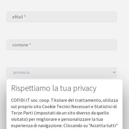
Rispettiamo la tua privacy
Desidero iscrivermi alla NEWSLETTER *
sì
COFIDI.IT soc. coop. Titolare del trattamento, utilizza
no
sul proprio sito Cookie Tecnici Necessari e Statistici di
Terze Parti (impostati da un sito diverso da quello
visitato) per migliorare e personalizzare la tua
esperienza di navigazione. Cliccando su "Accetta tutti"