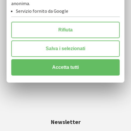
anonima.
Servizio fornito da Google
COFIDI.IT soc. coop.
Rifiuta
via Nicola Tridente, 22 scala A, 4° piano
70125 Bari
Salva i selezionati
info@cofidi.it
Accetta tutti
centralino
0805910911
| fax 0805910915
Newsletter