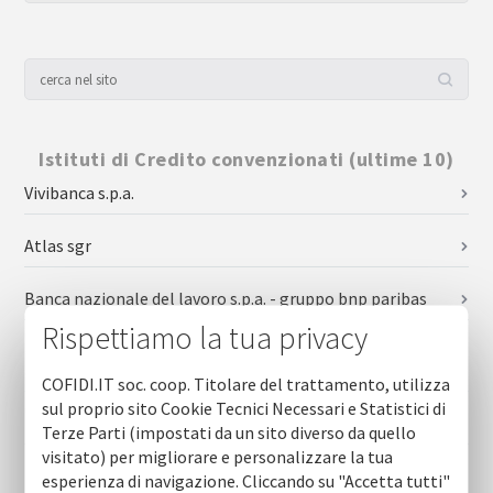
Istituti di Credito convenzionati (ultime 10)
Vivibanca s.p.a.
Atlas sgr
Banca nazionale del lavoro s.p.a. - gruppo bnp paribas
Rispettiamo la tua privacy
Banca di credito cooperativo bari e taranto - gruppo bcc
iccrea
COFIDI.IT soc. coop. Titolare del trattamento, utilizza
sul proprio sito Cookie Tecnici Necessari e Statistici di
Banca sella
Terze Parti (impostati da un sito diverso da quello
visitato) per migliorare e personalizzare la tua
Banca di credito cooperativo di leverano - gruppo bcc
esperienza di navigazione. Cliccando su "Accetta tutti"