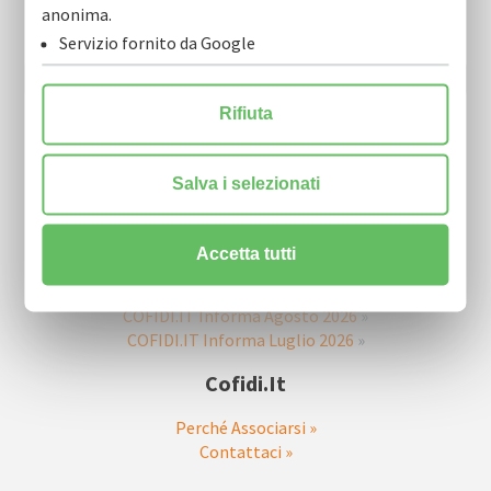
Resta sempre aggiornato sulle nostre novità.
anonima.
Scarica la nostra Newsletter e iscriviti per riceverla via mail.
Servizio fornito da Google
Rifiuta
Salva i selezionati
Accetta tutti
Ultime Newsletter
COFIDI.IT Informa Agosto 2026
»
COFIDI.IT Informa Luglio 2026
»
Cofidi.it
Perché Associarsi »
Contattaci »