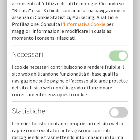
iccrea
acconsenti all'utilizzo di tali tecnologie. Ciccando su
"Rifiuta" o su "X chiudi" continui la tua navigazione in
Banca di credito cooperativo di avetrana - gruppo bcc
assenza di Cookie Statistici, Marketing, Analitici e
iccrea
Profilazione. Consulta l'
Informativa Cookie
per
maggiori informazioni e modificare in qualsiasi
Banca di andria di credito cooperativo -gruppo bcc iccrea
momento i consensi rilasciati.
Banca aidexa s.p.a.
Necessari
Banca di credito cooperativo san marzano di san giuseppe -
I cookie necessari contribuiscono a rendere fruibile il
gruppo cassa centrale
sito web abilitandone funzionalità di base quali la
navigazione sulle pagine e l'accesso alle aree protette
del sito. Il sito web non è in grado di funzionare
correttamente senza questi cookie.
Statistiche
I cookie statistici aiutano i proprietari del sito web a
capire come i visitatori interagiscono con i siti
Newsletter
raccogliendo e trasmettendo informazioni in forma