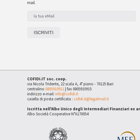
mail.
COFIDI.IT soc. coop.
via Nicola Tridente, 22 scala A, 4° piano - 70125 Bari
centralino
0805910911
| fax 0805910915
indirizzo e-mail:
info@cofidi.it
casella di posta certificata :
cofidi.it@legalmail.it
Iscritta nell'Albo Unico degli Intermediari Finanziari ex a
Albo Società Cooperative N°A170054