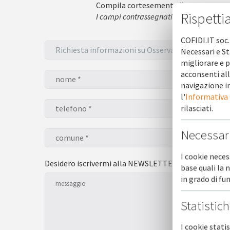
Compila cortesemente il seguente mo
Rispetti
I campi contrassegnati con l'asterisco * 
COFIDI.IT soc.
Necessari e St
migliorare e p
acconsenti all
navigazione in
l'
Informativa
rilasciati.
Necessar
I cookie neces
Desidero iscrivermi alla NEWSLETTER *
sì
base quali la 
in grado di f
Statistic
I cookie stati