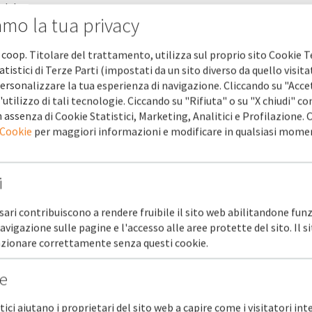
dulo.
amo la tua privacy
sono obbligatori.
 coop. Titolare del trattamento, utilizza sul proprio sito Cookie T
C
atistici di Terze Parti (impostati da un sito diverso da quello visita
ersonalizzare la tua esperienza di navigazione. Cliccando su "Acce
'utilizzo di tali tecnologie. Ciccando su "Rifiuta" o su "X chiudi" co
 assenza di Cookie Statistici, Marketing, Analitici e Profilazione.
 Cookie
per maggiori informazioni e modificare in qualsiasi mome
i
sari contribuiscono a rendere fruibile il sito web abilitandone funz
no
navigazione sulle pagine e l'accesso alle aree protette del sito. Il 
unzionare correttamente senza questi cookie.
he
stici aiutano i proprietari del sito web a capire come i visitatori in