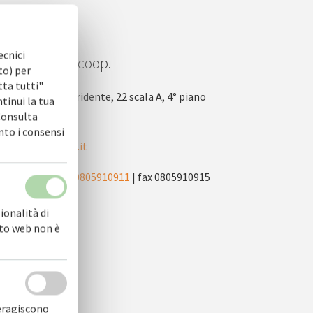
ecnici
OFIDI.IT soc. coop.
to) per
tta tutti"
via Nicola Tridente, 22 scala A, 4° piano
ntinui la tua
 Consulta
70125 Bari
nto i consensi
info@cofidi.it
centralino
0805910911
| fax 0805910915
ionalità di
sito web non è
teragiscono