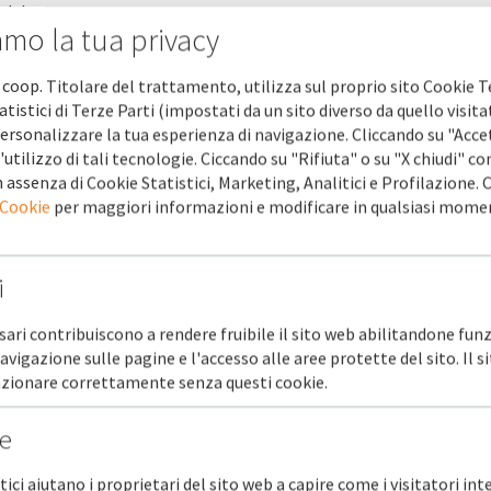
dulo.
amo la tua privacy
sono obbligatori.
 coop. Titolare del trattamento, utilizza sul proprio sito Cookie T
C
atistici di Terze Parti (impostati da un sito diverso da quello visita
ersonalizzare la tua esperienza di navigazione. Cliccando su "Acce
'utilizzo di tali tecnologie. Ciccando su "Rifiuta" o su "X chiudi" co
 assenza di Cookie Statistici, Marketing, Analitici e Profilazione.
 Cookie
per maggiori informazioni e modificare in qualsiasi mome
i
sari contribuiscono a rendere fruibile il sito web abilitandone funz
no
navigazione sulle pagine e l'accesso alle aree protette del sito. Il 
unzionare correttamente senza questi cookie.
he
stici aiutano i proprietari del sito web a capire come i visitatori in