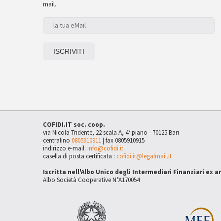
mail.
COFIDI.IT soc. coop.
via Nicola Tridente, 22 scala A, 4° piano - 70125 Bari
centralino
0805910911
| fax 0805910915
indirizzo e-mail:
info@cofidi.it
casella di posta certificata :
cofidi.it@legalmail.it
Iscritta nell'Albo Unico degli Intermediari Finanziari ex a
Albo Società Cooperative N°A170054