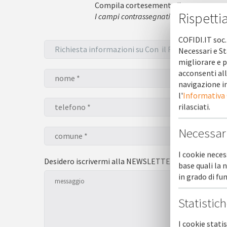
Compila cortesemente il seguente mo
Rispetti
I campi contrassegnati con l'asterisco * 
COFIDI.IT soc.
Necessari e St
migliorare e p
acconsenti all
navigazione in
l'
Informativa
rilasciati.
Necessar
I cookie neces
Desidero iscrivermi alla NEWSLETTER *
sì
base quali la 
in grado di f
Statistic
I cookie stati