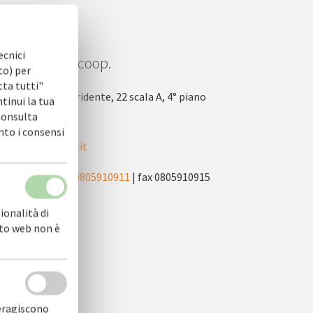
ecnici
OFIDI.IT soc. coop.
to) per
tta tutti"
via Nicola Tridente, 22 scala A, 4° piano
ntinui la tua
 Consulta
70125 Bari
nto i consensi
info@cofidi.it
centralino
0805910911
| fax 0805910915
ionalità di
sito web non è
teragiscono